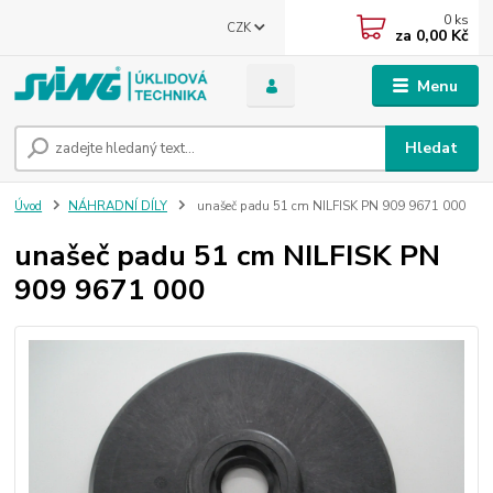
0
ks
CZK
za
0,00 Kč
Menu
Hledat
Úvod
NÁHRADNÍ DÍLY
unašeč padu 51 cm NILFISK PN 909 9671 000
unašeč padu 51 cm NILFISK PN
909 9671 000