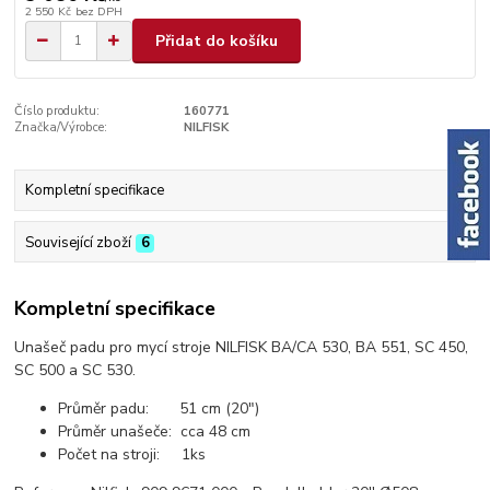
2 550 Kč
bez DPH
Přidat do košíku
Číslo produktu:
160771
Značka/Výrobce:
NILFISK
Kompletní specifikace
Související zboží
6
Kompletní specifikace
Unašeč padu pro mycí stroje NILFISK BA/CA 530, BA 551, SC 450,
SC 500 a SC 530.
Průměr padu: 51 cm (20")
Průměr unašeče: cca 48 cm
Počet na stroji: 1ks