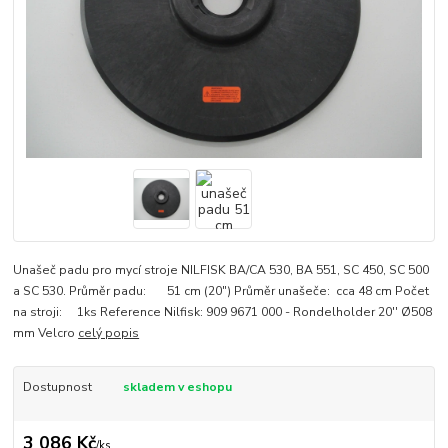
Unašeč padu pro mycí stroje NILFISK BA/CA 530, BA 551, SC 450, SC 500
a SC 530. Průměr padu: 51 cm (20") Průměr unašeče: cca 48 cm Počet
na stroji: 1ks Reference Nilfisk: 909 9671 000 - Rondelholder 20'' Ø508
mm Velcro
celý popis
Dostupnost
skladem v eshopu
3 086 Kč
/
ks