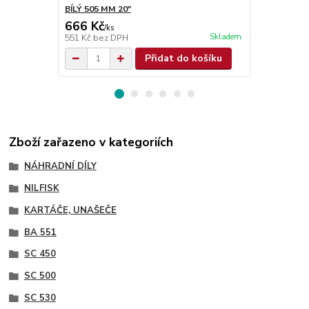
BÍLÝ 505 MM 20"
ČERNÝ 505 
666 Kč
666 Kč
/
ks
/
ks
Skladem
551 Kč
bez DPH
551 Kč
bez 
Přidat do košíku
Zboží zařazeno v kategoriích
NÁHRADNÍ DÍLY
NILFISK
KARTÁČE, UNAŠEČE
BA 551
SC 450
SC 500
SC 530