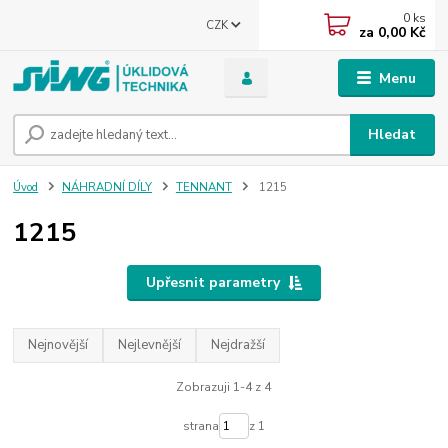
0
ks
CZK
za
0,00 Kč
Menu
Hledat
Úvod
NÁHRADNÍ DÍLY
TENNANT
1215
1215
Upřesnit parametry
Nejnovější
Nejlevnější
Nejdražší
Zobrazuji 1-4 z 4
strana
z 1