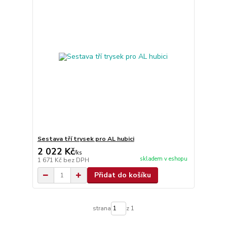
Sestava tří trysek pro AL hubici
2 022 Kč
/
ks
skladem v eshopu
1 671 Kč
bez DPH
Přidat do košíku
strana
z 1