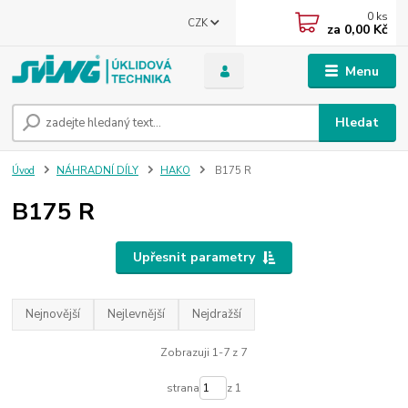
0
ks
CZK
za
0,00 Kč
Menu
Hledat
Úvod
NÁHRADNÍ DÍLY
HAKO
B175 R
B175 R
Upřesnit parametry
Nejnovější
Nejlevnější
Nejdražší
Zobrazuji 1-7 z 7
strana
z 1