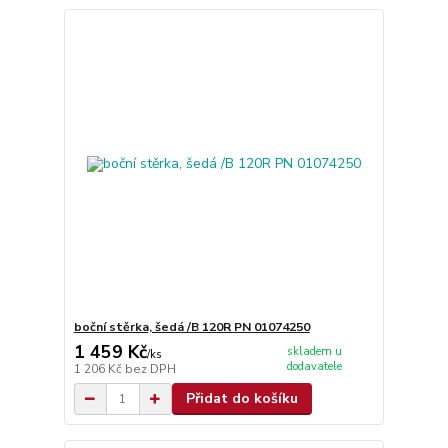
boční stěrka, šedá /B 120R PN 01074250
1 459 Kč
skladem u
/
ks
dodavatele
1 206 Kč
bez DPH
Přidat do košíku