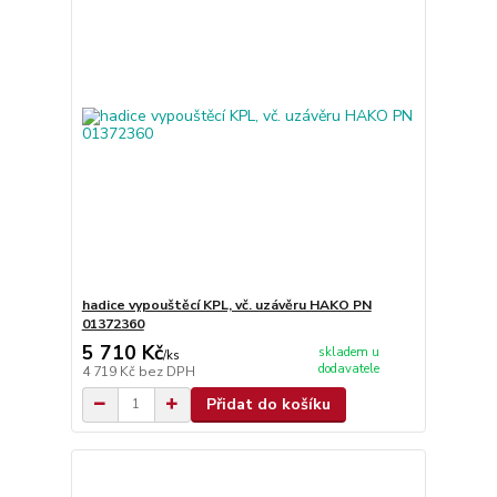
hadice vypouštěcí KPL, vč. uzávěru HAKO PN
01372360
5 710 Kč
skladem u
/
ks
dodavatele
4 719 Kč
bez DPH
Přidat do košíku