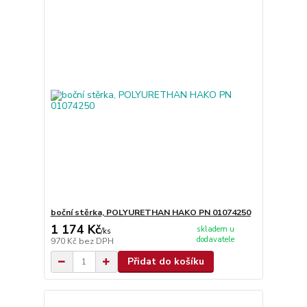
boční stěrka, POLYURETHAN HAKO PN 01074250
1 174 Kč
skladem u
/
ks
dodavatele
970 Kč
bez DPH
Přidat do košíku