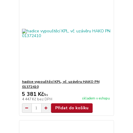
hadice vypouštěcí KPL, vč. uzávěru HAKO PN
01372410
5 381 Kč
/
ks
skladem v eshopu
4 447 Kč
bez DPH
Přidat do košíku