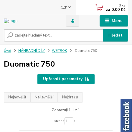
0
ks
CZK
za
0,00 Kč
Menu
Hledat
Úvod
NÁHRADNÍ DÍLY
WETROK
Duomatic 750
Duomatic 750
Upřesnit parametry
Nejnovější
Nejlevnější
Nejdražší
Zobrazuji 1-1 z 1
strana
z 1