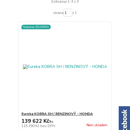
Zobrazuji 1-3 z 3
strana
z 1
Doprava ZDARMA
Eureka KOBRA SH / BENZINOVÝ - HONDA
139 622 Kč
/
ks
Není skladem
115 390 Kč
bez DPH