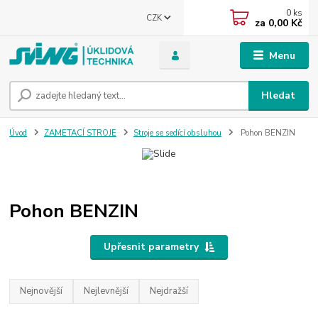
0
ks
CZK
za
0,00 Kč
Menu
Hledat
Úvod
ZAMETACÍ STROJE
Stroje se sedící obsluhou
Pohon BENZIN
Pohon BENZIN
Upřesnit parametry
Nejnovější
Nejlevnější
Nejdražší