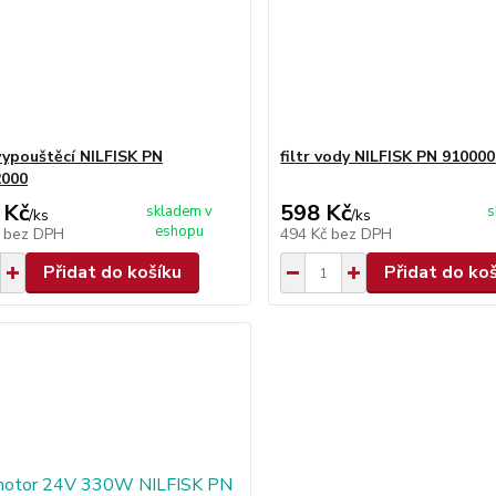
vypouštěcí NILFISK PN
filtr vody NILFISK PN 91000
2000
 Kč
598 Kč
skladem v
s
/
ks
/
ks
eshopu
č
bez DPH
494 Kč
bez DPH
Přidat do košíku
Přidat do ko