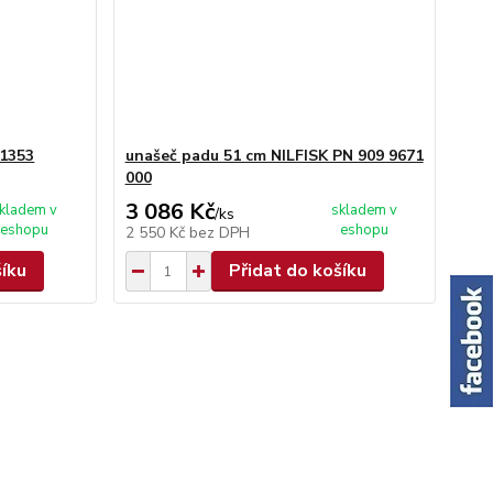
01353
unašeč padu 51 cm NILFISK PN 909 9671
000
3 086 Kč
kladem v
skladem v
/
ks
eshopu
eshopu
2 550 Kč
bez DPH
šíku
Přidat do košíku