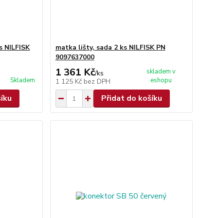
ks NILFISK
matka lišty, sada 2 ks NILFISK PN
9097637000
1 361 Kč
skladem v
/
ks
Skladem
eshopu
1 125 Kč
bez DPH
šíku
Přidat do košíku