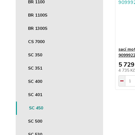
BR 1100
BR 1100S
BR 1300S
CS 7000
sací mo
SC 350
909992
5 729
SC 351
4 735 K
SC 400
SC 401
SC 450
SC 500
SC 530