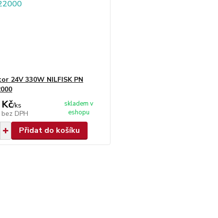
tor 24V 330W NILFISK PN
2000
 Kč
skladem v
/
ks
eshopu
č
bez DPH
Přidat do košíku