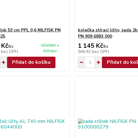
disk 53 cm PPL 0,6 NILFISK PN
kolečka stírací lišty, sada 2
025
PN 909 6883 000
 Kč
1 145 Kč
skladem v
/
ks
/
ks
eshopu
č
bez DPH
946 Kč
bez DPH
Přidat do košíku
Přidat do ko