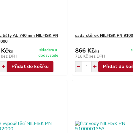
c lišty AL 740 mm NILFISK PN
sada stěrek NILFISK PN 910
4000
 Kč
866 Kč
skladem u
s
/
ks
/
ks
dodavatele
č
bez DPH
716 Kč
bez DPH
Přidat do košíku
Přidat do ko