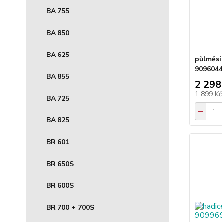
BA 755
BA 850
BA 625
půlměsí
909604
BA 855
2 298
1 899 K
BA 725
BA 825
BR 601
BR 650S
BR 600S
BR 700 + 700S