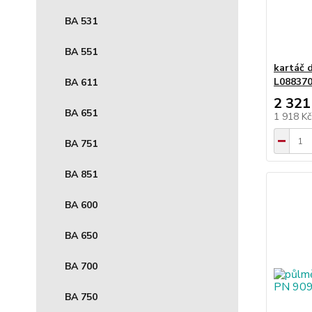
BA 531
BA 551
kartáč 
L08837
BA 611
2 321
BA 651
1 918 K
BA 751
BA 851
BA 600
BA 650
BA 700
BA 750