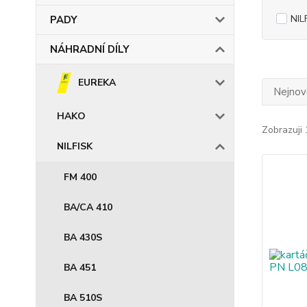
NIL
PADY
NÁHRADNÍ DÍLY
EUREKA
Nejnově
HAKO
Zobrazuji 
NILFISK
FM 400
BA/CA 410
BA 430S
BA 451
BA 510S