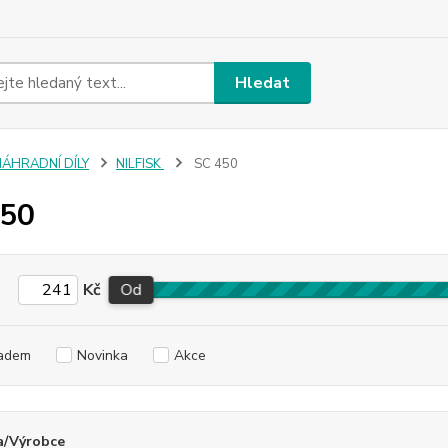
Hledat
NÁHRADNÍ DÍLY
NILFISK
SC 450
450
Kč
Od
adem
Novinka
Akce
a/Výrobce