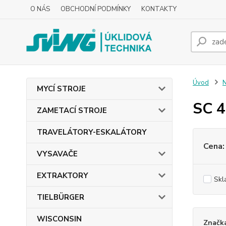
O NÁS
OBCHODNÍ PODMÍNKY
KONTAKTY
Úvod
MYCÍ STROJE
SC 
ZAMETACÍ STROJE
TRAVELÁTORY-ESKALÁTORY
Cena:
VYSAVAČE
EXTRAKTORY
Skl
TIELBÜRGER
WISCONSIN
Značk