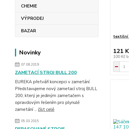
CHEMIE
VÝPRODEJ
BAZAR
textiln
121 K
Novinky
100 Kč
b
07.08.2019
ZAMETACÍ STROJ BULL 200
EUREKA přetváří koncepci v zametání
Představujeme nový zametací stroj BULL
200, který je jediným zametačem s
opravdovým řešením pro plynulé
zametání ...
číst celé
05.03.2015