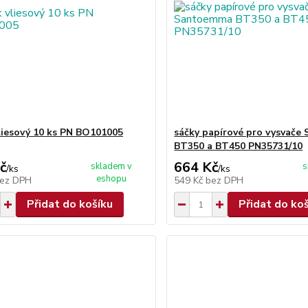
liesový 10 ks PN BO101005
sáčky papírové pro vysvač
BT350 a BT450 PN35731/10
č
664 Kč
skladem v
s
/
ks
/
ks
eshopu
ez DPH
549 Kč
bez DPH
Přidat do košíku
Přidat do ko