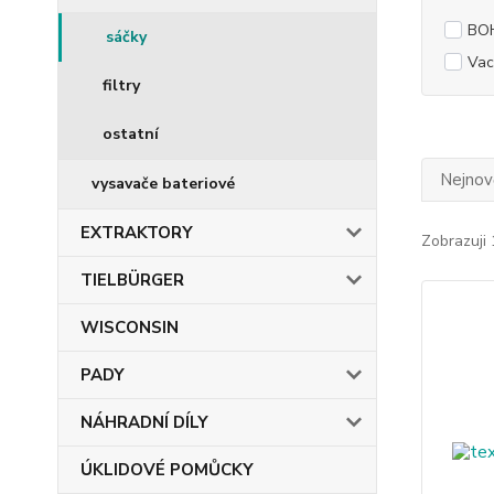
BO
sáčky
Vac
filtry
ostatní
Nejnově
vysavače bateriové
EXTRAKTORY
Zobrazuji 
TIELBÜRGER
WISCONSIN
PADY
NÁHRADNÍ DÍLY
ÚKLIDOVÉ POMŮCKY