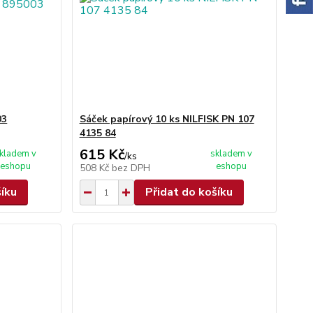
03
Sáček papírový 10 ks NILFISK PN 107
4135 84
615 Kč
kladem v
skladem v
/
ks
eshopu
eshopu
508 Kč
bez DPH
šíku
Přidat do košíku