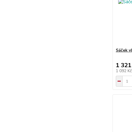
Sáček v
1 321
1 092 K