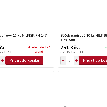
apírový 10 ks NILFISK PN 147
Sáček papírový 10 ks NILFIS
0
1098 500
č
751 Kč
skladem do 1-2
s
/
ks
/
ks
týdnů
ez DPH
621 Kč
bez DPH
Přidat do košíku
Přidat do ko