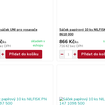
í sáček UNI pro vysavače
Sáček papírový 10 ks NILFIS
8618 000
č
866 Kč
skladem v
s
/
ks
/
ks
eshopu
ez DPH
716 Kč
bez DPH
Přidat do košíku
Přidat do ko