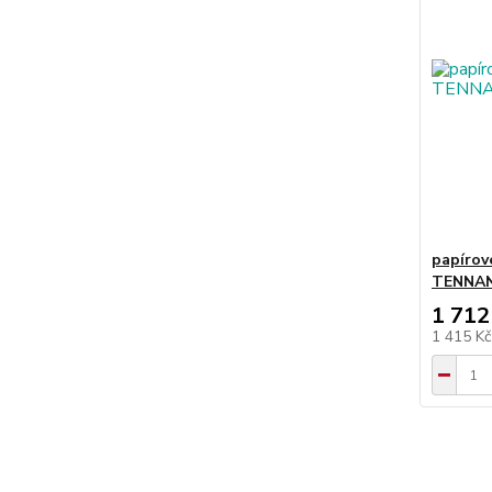
papírov
TENNAN
1 712
1 415 K