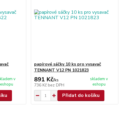
savač
papírové sáčky 10 ks pro vysavač
TENNANT V12 PN 1021823
891 Kč
kladem v
skladem v
/
ks
eshopu
eshopu
736 Kč
bez DPH
šíku
Přidat do košíku