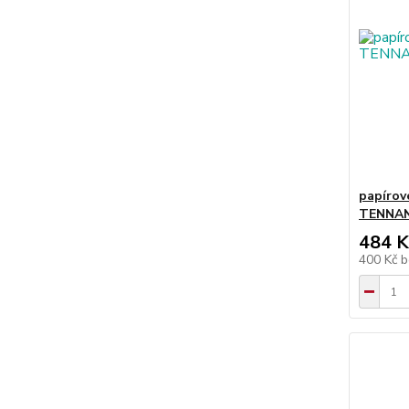
papírov
TENNAN
484 K
400 Kč
b