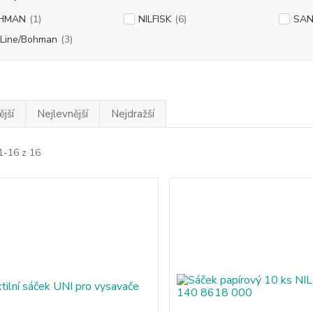
HMAN
(1)
NILFISK
(6)
SA
Line/Bohman
(3)
jší
Nejlevnější
Nejdražší
1-16 z 16