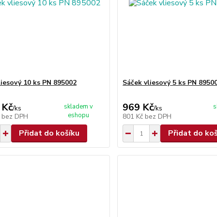
liesový 10 ks PN 895002
Sáček vliesový 5 ks PN 8950
 Kč
969 Kč
skladem v
s
/
ks
/
ks
eshopu
č
bez DPH
801 Kč
bez DPH
Přidat do košíku
Přidat do ko