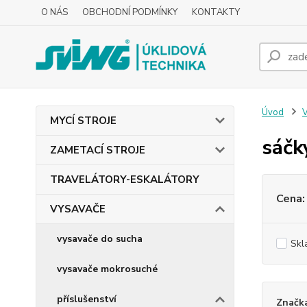
O NÁS
OBCHODNÍ PODMÍNKY
KONTAKTY
Úvod
MYCÍ STROJE
sáčk
ZAMETACÍ STROJE
TRAVELÁTORY-ESKALÁTORY
Cena:
VYSAVAČE
vysavače do sucha
Skl
vysavače mokrosuché
příslušenství
Značk