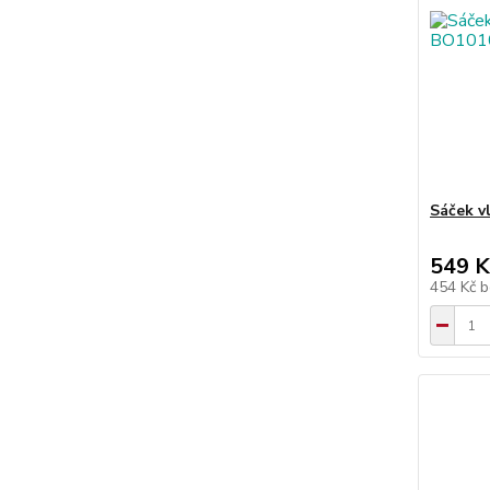
Sáček v
549 K
454 Kč
b