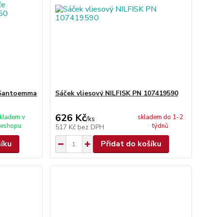
e Santoemma
Sáček vliesový NILFISK PN 107419590
626 Kč
kladem v
skladem do 1-2
/
ks
eshopu
týdnů
517 Kč
bez DPH
šíku
Přidat do košíku