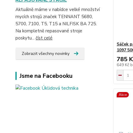
REPASOVANÉ STROJE
Aktuálně máme v nabídce velké množství
mycích strojů značek TENNANT 5680,
5700, 7100, T5, T15 a NILFISK BA 725.
Na kompletně repasované stroje
poskytu...
číst celé
Sáček p
1097 50
Zobrazit všechny novinky
785 K
649 Kč
b
Jsme na Facebooku
Akce