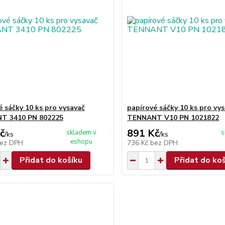
é sáčky 10 ks pro vysavač
papírové sáčky 10 ks pro vy
T 3410 PN 802225
TENNANT V10 PN 1021822
č
891 Kč
skladem v
s
/
ks
/
ks
eshopu
ez DPH
736 Kč
bez DPH
Přidat do košíku
Přidat do ko