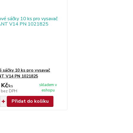
é sáčky 10 ks pro vysavač
T V14 PN 1021825
 Kč
skladem v
/
ks
eshopu
č
bez DPH
Přidat do košíku