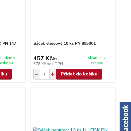
K PN 147
Sáček vliesový 10 ks PN 895001
457 Kč
kladem v
skladem v
/
ks
eshopu
eshopu
378 Kč
bez DPH
šíku
Přidat do košíku