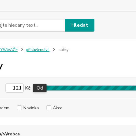
Hledat
VYSAVAČE
příslušenství
sáčky
y
Kč
Od
adem
Novinka
Akce
a/Výrobce