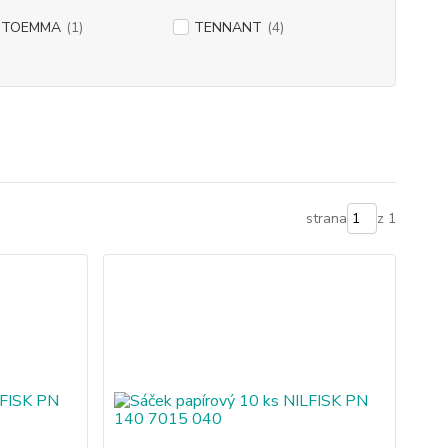
NTOEMMA
(1)
TENNANT
(4)
strana
z 1