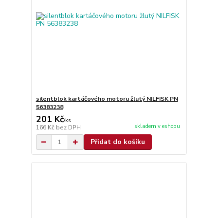
silentblok kartáčového motoru žlutý NILFISK PN
56383238
201 Kč
/
ks
skladem v eshopu
166 Kč
bez DPH
Přidat do košíku