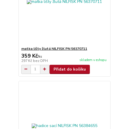
matka lišty žlutá NILFISK PN 56370711
359 Kč
/
ks
skladem v eshopu
297 Kč
bez DPH
Přidat do košíku