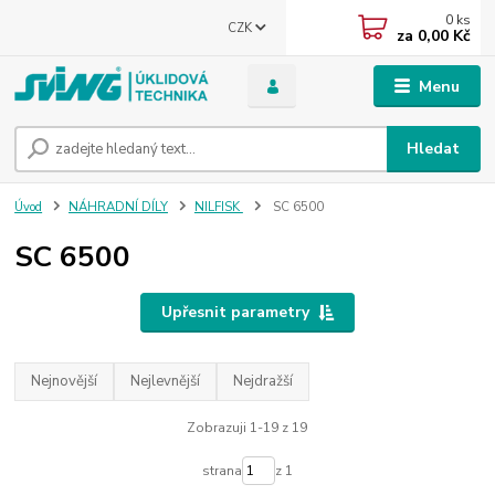
0
ks
CZK
za
0,00 Kč
Menu
Hledat
Úvod
NÁHRADNÍ DÍLY
NILFISK
SC 6500
SC 6500
Upřesnit parametry
Nejnovější
Nejlevnější
Nejdražší
Zobrazuji 1-19 z 19
strana
z 1