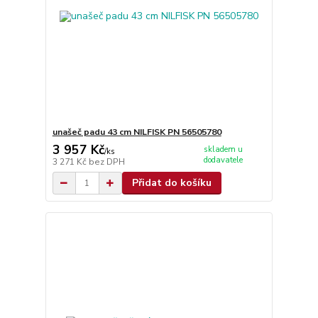
unašeč padu 43 cm NILFISK PN 56505780
3 957 Kč
skladem u
/
ks
dodavatele
3 271 Kč
bez DPH
Přidat do košíku