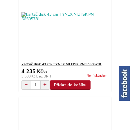
kartáč disk 43 cm TYNEX NILFISK PN 56505781
4 235 Kč
/
ks
Není skladem
3 500 Kč
bez DPH
Přidat do košíku