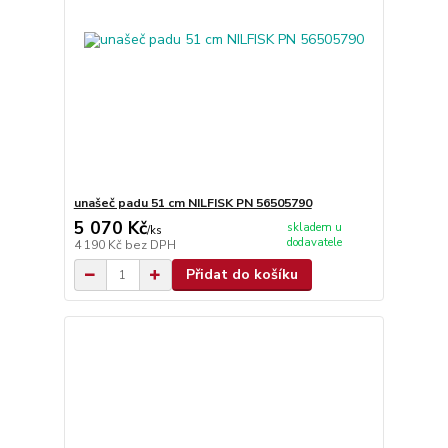
unašeč padu 51 cm NILFISK PN 56505790
5 070 Kč
skladem u
/
ks
dodavatele
4 190 Kč
bez DPH
Přidat do košíku