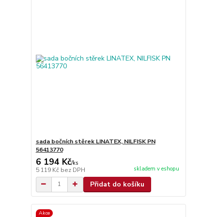
sada bočních stěrek LINATEX, NILFISK PN
56413770
6 194 Kč
/
ks
skladem v eshopu
5 119 Kč
bez DPH
Přidat do košíku
Akce