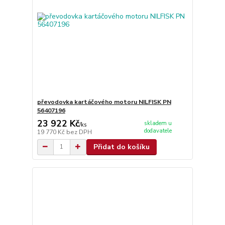
převodovka kartáčového motoru NILFISK PN
56407196
23 922 Kč
skladem u
/
ks
dodavatele
19 770 Kč
bez DPH
Přidat do košíku