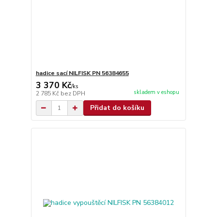
hadice sací NILFISK PN 56384655
3 370 Kč
/
ks
skladem v eshopu
2 785 Kč
bez DPH
Přidat do košíku