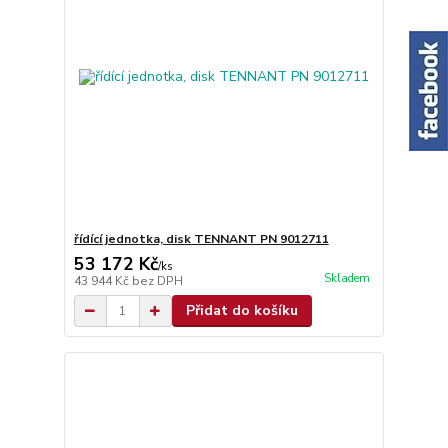
řídící jednotka, disk TENNANT PN 9012711
53 172 Kč
/
ks
Skladem
43 944 Kč
bez DPH
Přidat do košíku