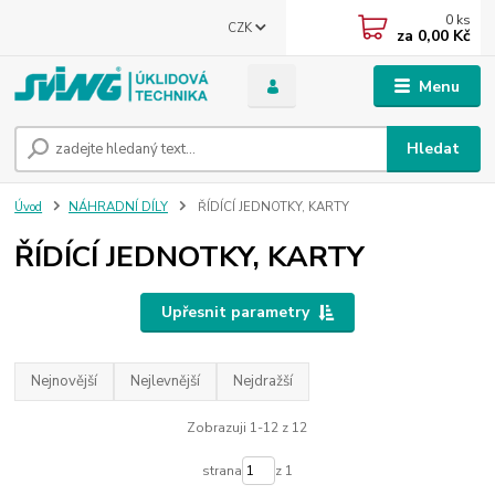
0
ks
CZK
za
0,00 Kč
Menu
Hledat
Úvod
NÁHRADNÍ DÍLY
ŘÍDÍCÍ JEDNOTKY, KARTY
ŘÍDÍCÍ JEDNOTKY, KARTY
Upřesnit parametry
Nejnovější
Nejlevnější
Nejdražší
Zobrazuji 1-12 z 12
strana
z 1