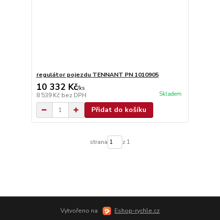
regulátor pojezdu TENNANT PN 1010905
10 332 Kč
/
ks
Skladem
8 539 Kč
bez DPH
Přidat do košíku
strana
z 1
Vytvořeno na
Eshop-rychle.cz