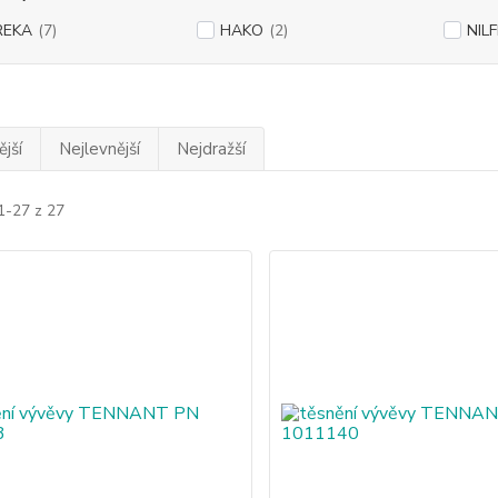
REKA
(7)
HAKO
(2)
NILF
jší
Nejlevnější
Nejdražší
1-27 z 27