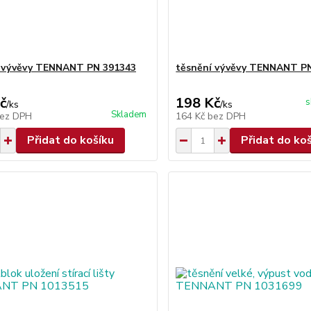
 vývěvy TENNANT PN 391343
těsnění vývěvy TENNANT P
č
198 Kč
s
/
ks
/
ks
Skladem
ez DPH
164 Kč
bez DPH
Přidat do košíku
Přidat do ko