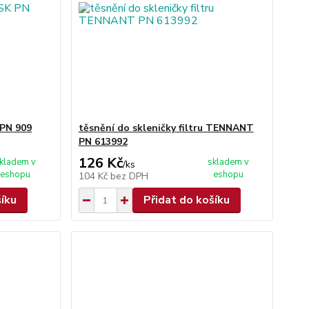
 PN 909
těsnění do skleničky filtru TENNANT
PN 613992
126 Kč
kladem v
skladem v
/
ks
eshopu
eshopu
104 Kč
bez DPH
šíku
Přidat do košíku