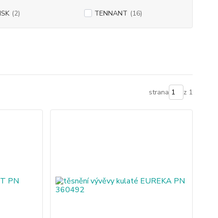
ISK
(2)
TENNANT
(16)
strana
z 1