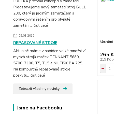
EUREKA přetváří koncepci v zametání
Představujeme nový zametací stroj BULL
200, který je jediným zametačem s
opravdovým řešením pro plynulé
zametání ...
číst celé
05.03.2015
těsnění
REPASOVANÉ STROJE
Aktuálně máme v nabídce velké množství
265 K
mycích strojů značek TENNANT 5680,
219 Kč
b
5700, 7100, T5, T15 a NILFISK BA 725.
Na kompletně repasované stroje
poskytu...
číst celé
Zobrazit všechny novinky
Jsme na Facebooku