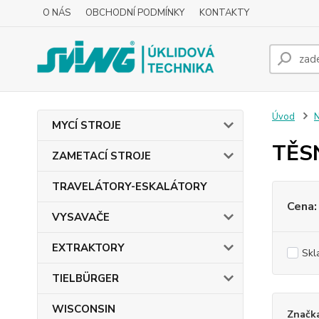
O NÁS
OBCHODNÍ PODMÍNKY
KONTAKTY
Úvod
MYCÍ STROJE
TĚS
ZAMETACÍ STROJE
TRAVELÁTORY-ESKALÁTORY
Cena:
VYSAVAČE
EXTRAKTORY
Skl
TIELBÜRGER
WISCONSIN
Značk