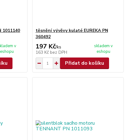
N 1011140
těsnění vývěvy kulaté EUREKA PN
360492
197 Kč
kladem v
skladem v
/
ks
eshopu
eshopu
163 Kč
bez DPH
šíku
Přidat do košíku