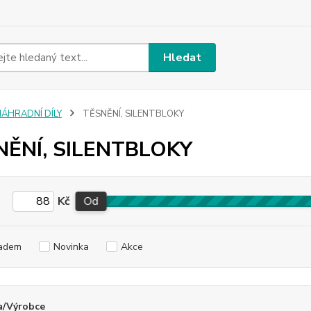
Hledat
NÁHRADNÍ DÍLY
TĚSNĚNÍ, SILENTBLOKY
NĚNÍ, SILENTBLOKY
Kč
Od
adem
Novinka
Akce
a/Výrobce