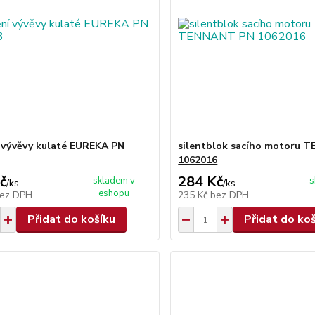
 vývěvy kulaté EUREKA PN
silentblok sacího motoru 
1062016
č
284 Kč
skladem v
s
/
ks
/
ks
eshopu
ez DPH
235 Kč
bez DPH
Přidat do košíku
Přidat do ko