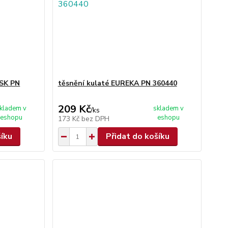
ISK PN
těsnění kulaté EUREKA PN 360440
209 Kč
kladem v
skladem v
/
ks
eshopu
eshopu
173 Kč
bez DPH
šíku
Přidat do košíku