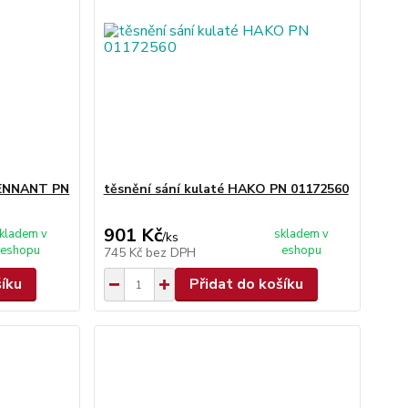
TENNANT PN
těsnění sání kulaté HAKO PN 01172560
901 Kč
kladem v
skladem v
/
ks
eshopu
eshopu
745 Kč
bez DPH
šíku
Přidat do košíku