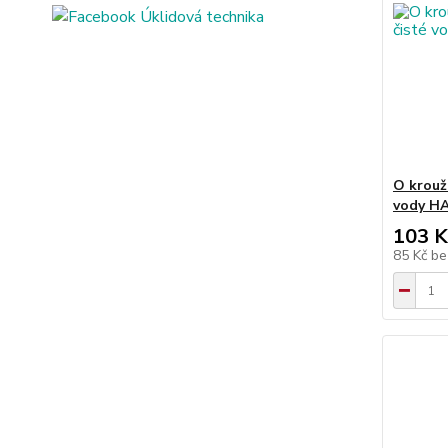
O krouž
vody H
103 K
85 Kč
be