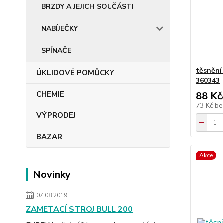
BRZDY A JEJICH SOUČÁSTI
NABÍJEČKY
SPÍNAČE
těsnění
ÚKLIDOVÉ POMŮCKY
360343
CHEMIE
88 Kč
73 Kč
be
VÝPRODEJ
BAZAR
Akce
Novinky
07.08.2019
ZAMETACÍ STROJ BULL 200