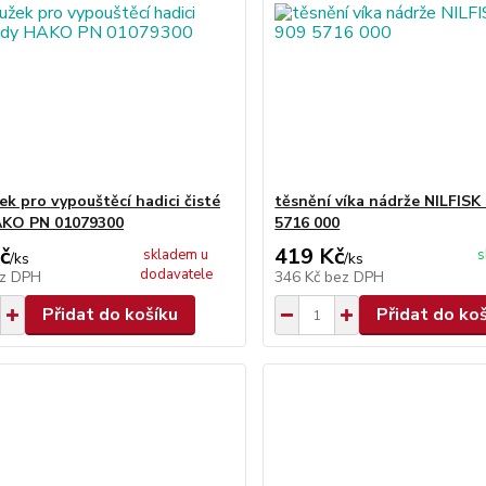
ek pro vypouštěcí hadici čisté
těsnění víka nádrže NILFISK
AKO PN 01079300
5716 000
č
419 Kč
skladem u
s
/
ks
/
ks
dodavatele
z DPH
346 Kč
bez DPH
Přidat do košíku
Přidat do ko