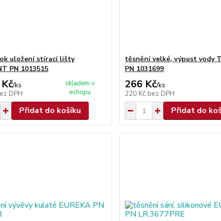
ok uložení stírací lišty
těsnění velké, výpust vod
T PN 1013515
PN 1031699
 Kč
266 Kč
skladem v
/
ks
/
ks
eshopu
ez DPH
220 Kč
bez DPH
Přidat do košíku
Přidat do ko