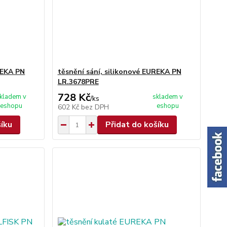
REKA PN
těsnění sání, silikonové EUREKA PN
LR.3678PRE
728 Kč
kladem v
skladem v
/
ks
eshopu
eshopu
602 Kč
bez DPH
šíku
Přidat do košíku