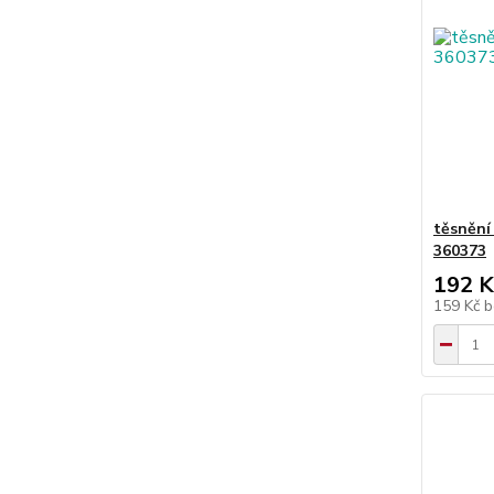
těsnění
360373
192 K
159 Kč
b