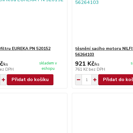
 filtru EUREKA PN 520152
těsnění sacího motoru NILF
56264103
č
921 Kč
skladem v
s
/
ks
/
ks
eshopu
ez DPH
761 Kč
bez DPH
Přidat do košíku
Přidat do ko