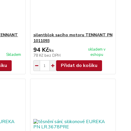
y TENNANT
silentblok sacího motoru TENNANT PN
1011093
94 Kč
skladem v
/
ks
Skladem
eshopu
78 Kč
bez DPH
šíku
Přidat do košíku