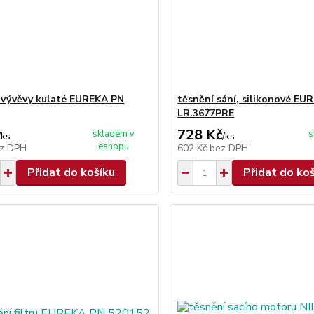
 vývěvy kulaté EUREKA PN
těsnění sání, silikonové EU
LR.3677PRE
728 Kč
skladem v
s
/
ks
/
ks
eshopu
z DPH
602 Kč
bez DPH
Přidat do košíku
Přidat do ko