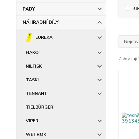
EU
PADY
NÁHRADNÍ DÍLY
EUREKA
Nejnově
HAKO
Zobrazuji 
NILFISK
TASKI
TENNANT
TIELBÜRGER
VIPER
WETROK