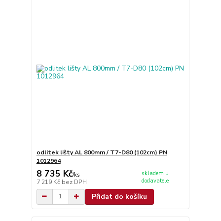
odlitek lišty AL 800mm / T7-D80 (102cm) PN
1012964
8 735 Kč
skladem u
/
ks
dodavatele
7 219 Kč
bez DPH
Přidat do košíku