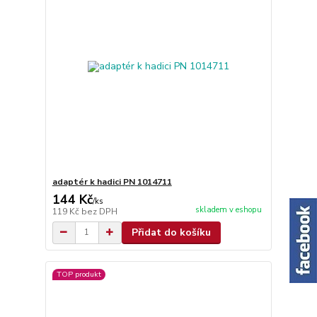
adaptér k hadici PN 1014711
144 Kč
/
ks
skladem v eshopu
119 Kč
bez DPH
Přidat do košíku
TOP produkt