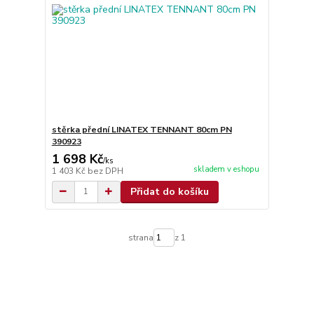
stěrka přední LINATEX TENNANT 80cm PN
390923
1 698 Kč
/
ks
skladem v eshopu
1 403 Kč
bez DPH
Přidat do košíku
strana
z 1