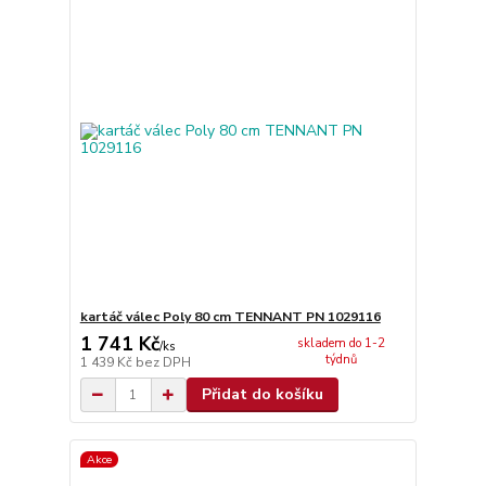
kartáč válec Poly 80 cm TENNANT PN 1029116
1 741 Kč
skladem do 1-2
/
ks
týdnů
1 439 Kč
bez DPH
Přidat do košíku
Akce