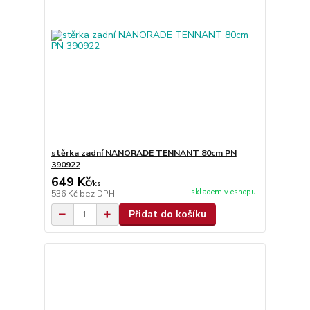
stěrka zadní NANORADE TENNANT 80cm PN
390922
649 Kč
/
ks
skladem v eshopu
536 Kč
bez DPH
Přidat do košíku