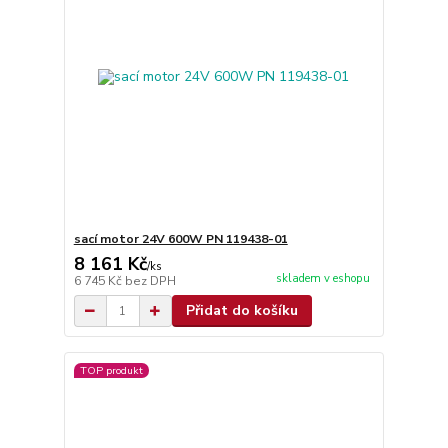
sací motor 24V 600W PN 119438-01
8 161 Kč
/
ks
skladem v eshopu
6 745 Kč
bez DPH
Přidat do košíku
TOP produkt