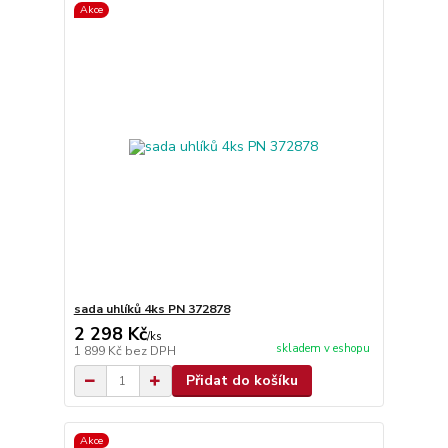
Akce
sada uhlíků 4ks PN 372878
2 298 Kč
/
ks
skladem v eshopu
1 899 Kč
bez DPH
Přidat do košíku
Akce