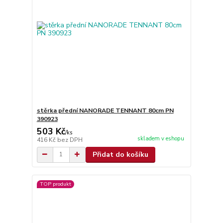
stěrka přední NANORADE TENNANT 80cm PN
390923
503 Kč
/
ks
skladem v eshopu
416 Kč
bez DPH
Přidat do košíku
TOP produkt