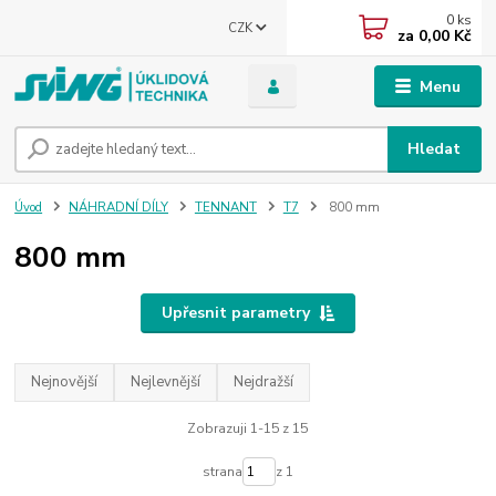
0
ks
CZK
za
0,00 Kč
Menu
Hledat
Úvod
NÁHRADNÍ DÍLY
TENNANT
T7
800 mm
800 mm
Upřesnit parametry
Nejnovější
Nejlevnější
Nejdražší
Zobrazuji 1-15 z 15
strana
z 1