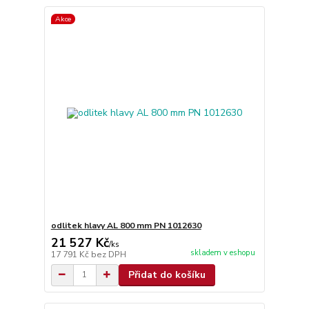
Akce
odlitek hlavy AL 800 mm PN 1012630
21 527 Kč
/
ks
skladem v eshopu
17 791 Kč
bez DPH
Přidat do košíku