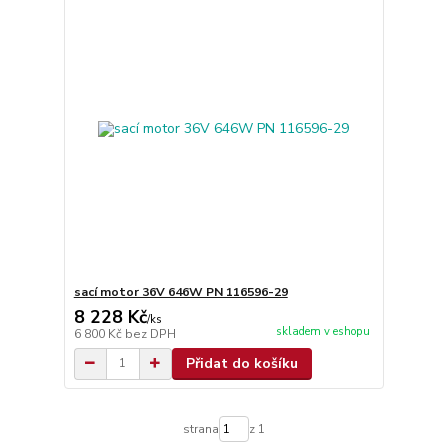
sací motor 36V 646W PN 116596-29
8 228 Kč
/
ks
skladem v eshopu
6 800 Kč
bez DPH
Přidat do košíku
strana
z 1