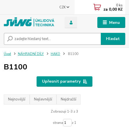
0
ks
CZK
za
0,00 Kč
Menu
Hledat
Úvod
NÁHRADNÍ DÍLY
HAKO
B1100
B1100
Upřesnit parametry
Nejnovější
Nejlevnější
Nejdražší
Zobrazuji 1-3 z 3
strana
z 1