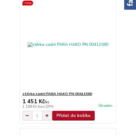
Akce
stěrka zadní PARA HAKO PN 00411580
1 451 Kč
/
ks
Skladem
1 199 Kč
bez DPH
Přidat do košíku