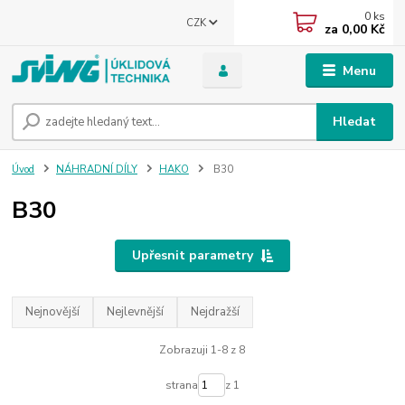
0
ks
CZK
za
0,00 Kč
Menu
Hledat
Úvod
NÁHRADNÍ DÍLY
HAKO
B30
B30
Upřesnit parametry
Nejnovější
Nejlevnější
Nejdražší
Zobrazuji 1-8 z 8
strana
z 1