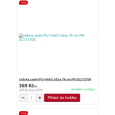
Akce
stěrka zadní PU HAKO lišta 76 cm PN 01172700
369 Kč
/
ks
skladem v eshopu
305 Kč
bez DPH
Přidat do košíku
Akce