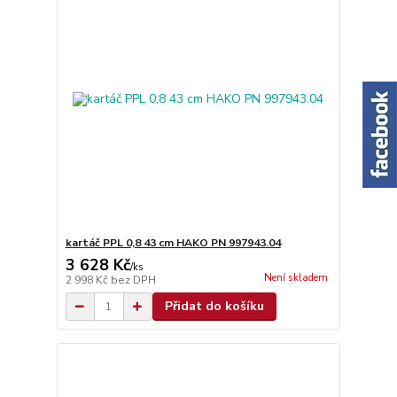
kartáč PPL 0,8 43 cm HAKO PN 997943.04
3 628 Kč
/
ks
Není skladem
2 998 Kč
bez DPH
Přidat do košíku