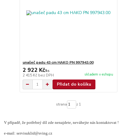
unašeč padu 43 cm HAKO PN 997943.00
2 922 Kč
/
ks
skladem v eshopu
2 415 Kč
bez DPH
Přidat do košíku
strana
z 1
V případě, že potřebný díl zde nenajdete, neváhejte nás kontaktovat !
e-mail: servisuklid@sving.cz