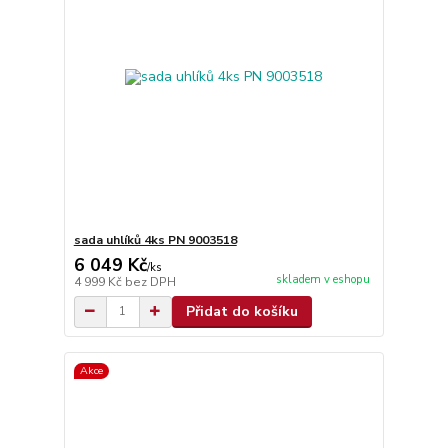
sada uhlíků 4ks PN 9003518
6 049 Kč
/
ks
skladem v eshopu
4 999 Kč
bez DPH
Přidat do košíku
Akce