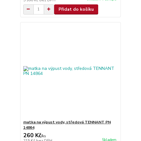
Přidat do košíku
matka na výpust vody, středová TENNANT PN
14864
260 Kč
/
ks
Skladem
215 Kč
bez DPH