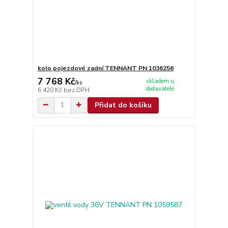
kolo pojezdové zadní TENNANT PN 1036256
7 768 Kč
skladem u
/
ks
dodavatele
6 420 Kč
bez DPH
Přidat do košíku