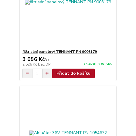
filtr sání panelový TENNANT PN 9003179
3 056 Kč
/
ks
skladem v eshopu
2 526 Kč
bez DPH
Přidat do košíku