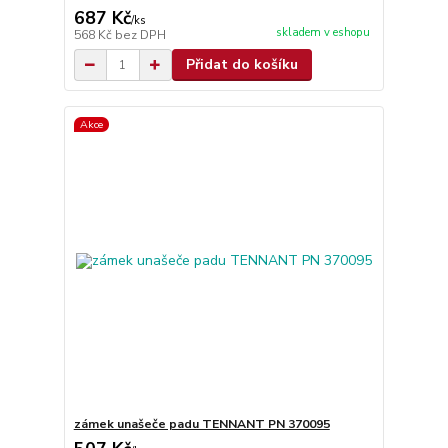
687 Kč
/
ks
skladem v eshopu
568 Kč
bez DPH
Přidat do košíku
Akce
zámek unašeče padu TENNANT PN 370095