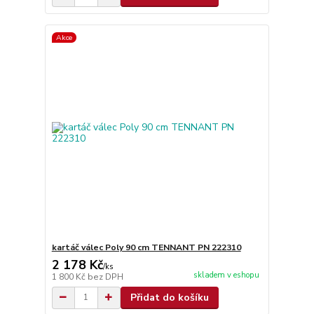
Akce
kartáč válec Poly 90 cm TENNANT PN 222310
2 178 Kč
/
ks
skladem v eshopu
1 800 Kč
bez DPH
Přidat do košíku