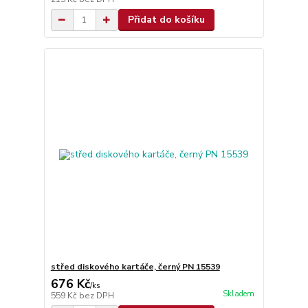
Přidat do košíku
střed diskového kartáče, černý PN 15539
676 Kč
/
ks
Skladem
559 Kč
bez DPH