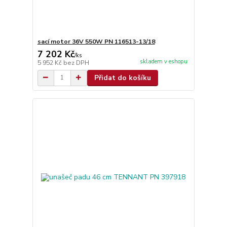
sací motor 36V 550W PN 116513-13/18
7 202 Kč
/
ks
skladem v eshopu
5 952 Kč
bez DPH
Přidat do košíku