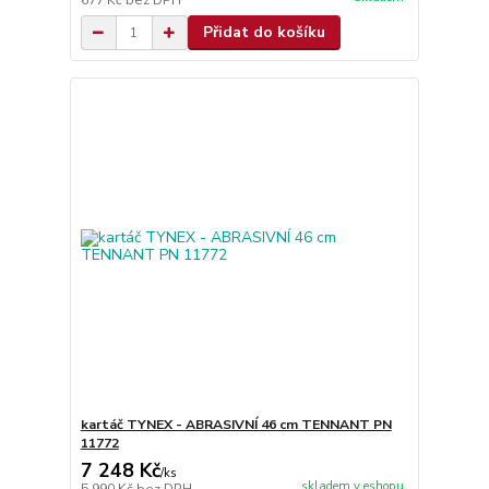
677 Kč
bez DPH
Přidat do košíku
kartáč TYNEX - ABRASIVNÍ 46 cm TENNANT PN
11772
7 248 Kč
/
ks
skladem v eshopu
5 990 Kč
bez DPH