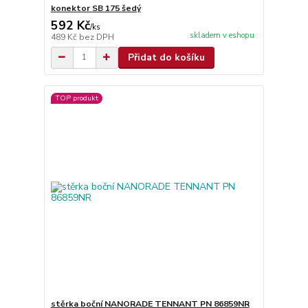
konektor SB 175 šedý
592 Kč
/
ks
skladem v eshopu
489 Kč
bez DPH
Přidat do košíku
TOP produkt
stěrka boční NANORADE TENNANT PN 86859NR