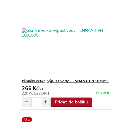
těsnění velké, výpust vody TENNANT PN 1031699
266 Kč
/
ks
Skladem
220 Kč
bez DPH
Přidat do košíku
Akce