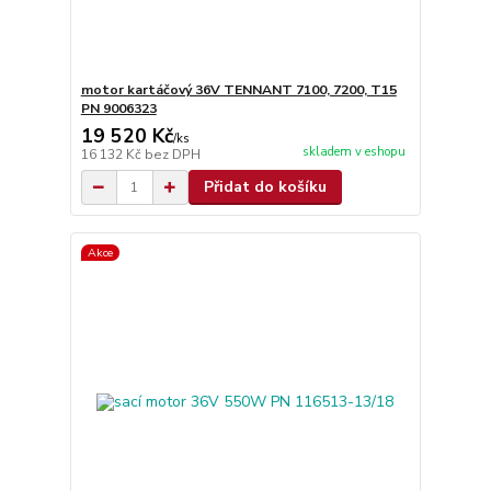
motor kartáčový 36V TENNANT 7100, 7200, T15
PN 9006323
19 520 Kč
/
ks
skladem v eshopu
16 132 Kč
bez DPH
Přidat do košíku
Akce