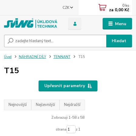
0
ks
CZK
za
0,00 Kč
Menu
Hledat
Úvod
NÁHRADNÍ DÍLY
TENNANT
T15
T15
Upřesnit parametry
Nejnovější
Nejlevnější
Nejdražší
Zobrazuji 1-58 z 58
strana
z 1