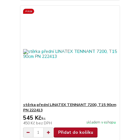
Akce
stěrka přední LINATEX TENNANT 7200, T15 90cm
PN 222413
545 Kč
/
ks
skladem v eshopu
450 Kč
bez DPH
Přidat do košíku