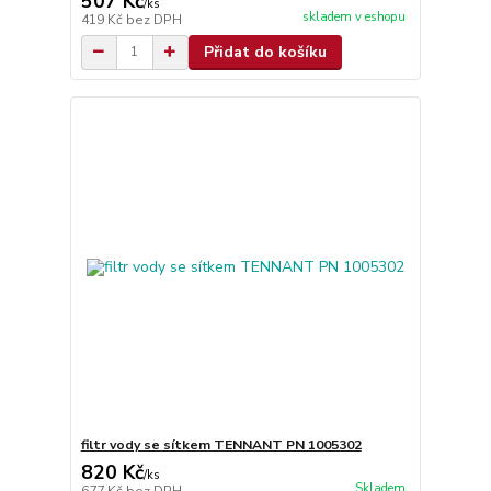
507 Kč
/
ks
skladem v eshopu
419 Kč
bez DPH
Přidat do košíku
filtr vody se sítkem TENNANT PN 1005302
820 Kč
/
ks
Skladem