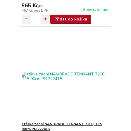
565 Kč
/
ks
skladem v eshopu
467 Kč
bez DPH
Přidat do košíku
stěrka zadní NANORADE TENNANT 7200, T15
90cm PN 222415