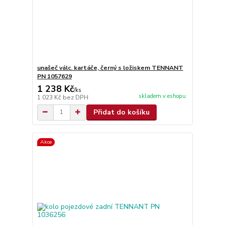
unašeč válc. kartáče, černý s ložiskem TENNANT
PN 1057629
1 238 Kč
/
ks
skladem v eshopu
1 023 Kč
bez DPH
Přidat do košíku
Akce