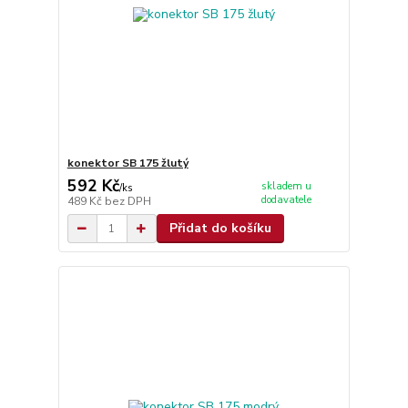
konektor SB 175 žlutý
592 Kč
skladem u
/
ks
dodavatele
489 Kč
bez DPH
Přidat do košíku