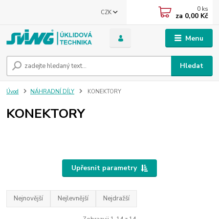
0
ks
CZK
za
0,00 Kč
Menu
Hledat
Úvod
NÁHRADNÍ DÍLY
KONEKTORY
KONEKTORY
Upřesnit parametry
Nejnovější
Nejlevnější
Nejdražší