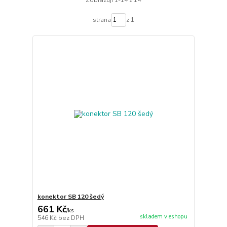
Zobrazuji 1-14 z 14
strana
z 1
konektor SB 120 šedý
661 Kč
/
ks
skladem v eshopu
546 Kč
bez DPH