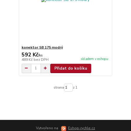
konektor SB 175 modrý
592 Kč
/
ks
skladem v eshopu
489 Kč
bez DPH
Přidat do košíku
strana
z 1
Vytvořeno na
Eshop-rychle.cz