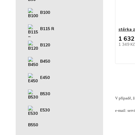
B100
B115 R
stěrka 
1 632
1 349 K
B120
B450
E450
B530
V případě, ž
E530
e-mail: ser
B550