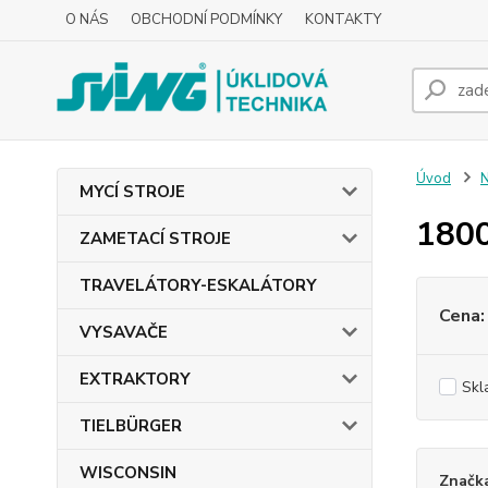
O NÁS
OBCHODNÍ PODMÍNKY
KONTAKTY
Úvod
MYCÍ STROJE
180
ZAMETACÍ STROJE
TRAVELÁTORY-ESKALÁTORY
Cena:
VYSAVAČE
EXTRAKTORY
Skl
TIELBÜRGER
WISCONSIN
Značk