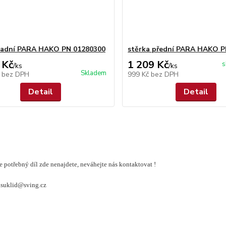
zadní PARA HAKO PN 01280300
stěrka přední PARA HAKO P
 Kč
1 209 Kč
s
/
ks
/
ks
Skladem
č
bez DPH
999 Kč
bez DPH
Detail
Detail
e potřebný díl zde nenajdete, neváhejte nás kontaktovat !
visuklid@sving.cz