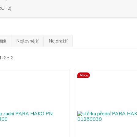
KO
(2)
jší
Nejlevnější
Nejdražší
1-2 z 2
Akce