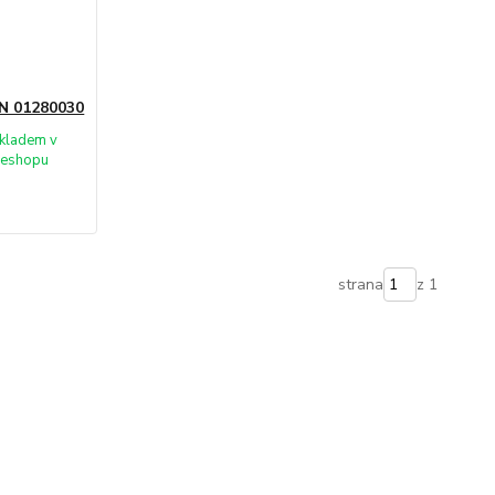
N 01280030
kladem v
eshopu
strana
z 1