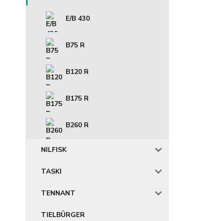
E/B 430
B75 R
B120 R
B175 R
B260 R
NILFISK
TASKI
TENNANT
TIELBÜRGER