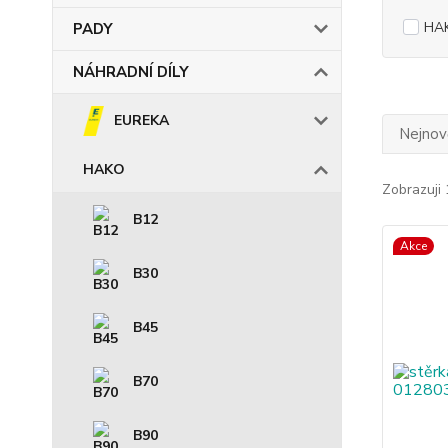
HA
PADY
NÁHRADNÍ DÍLY
EUREKA
Nejnově
HAKO
Zobrazuji 
B12
Akce
B30
B45
B70
B90