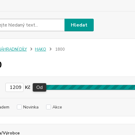
Hledat
NÁHRADNÍ DÍLY
HAKO
1800
0
Kč
Od
adem
Novinka
Akce
a/Výrobce