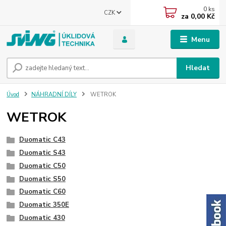
0
ks
CZK
za
0,00 Kč
Menu
Hledat
Úvod
NÁHRADNÍ DÍLY
WETROK
WETROK
Duomatic C43
Duomatic S43
Duomatic C50
Duomatic S50
Duomatic C60
Duomatic 350E
Duomatic 430