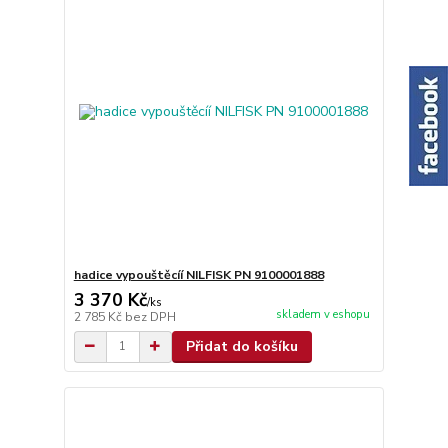
hadice vypouštěcíí NILFISK PN 9100001888
3 370 Kč
/
ks
skladem v eshopu
2 785 Kč
bez DPH
Přidat do košíku