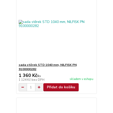
sada stěrek STD 1040 mm, NILFISK PN
9100000282
1 360 Kč
/
ks
skladem v eshopu
1 124 Kč
bez DPH
Přidat do košíku