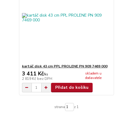
kartáč disk 43 cm PPL PROLENE PN 909 7469 000
3 411 Kč
skladem u
/
ks
dodavatele
2 819 Kč
bez DPH
Přidat do košíku
strana
z 1