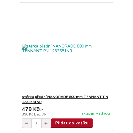
stěrka přední NANORADE 800 mm TENNANT PN
1232681NR
479 Kč
/
ks
skladem v eshopu
396 Kč
bez DPH
Přidat do košíku