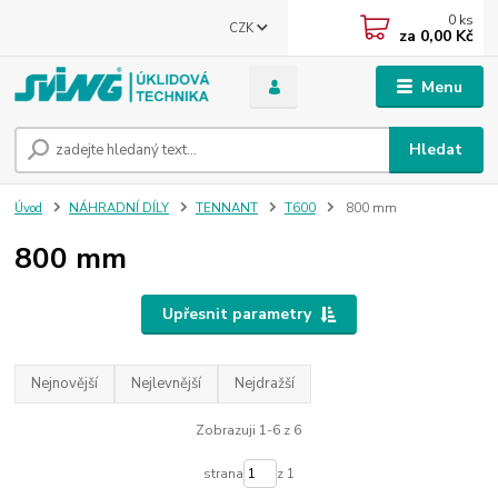
0
ks
CZK
za
0,00 Kč
Menu
Hledat
Úvod
NÁHRADNÍ DÍLY
TENNANT
T600
800 mm
800 mm
Upřesnit parametry
Nejnovější
Nejlevnější
Nejdražší
Zobrazuji 1-6 z 6
strana
z 1