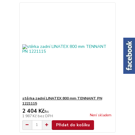
stěrka zadní LINATEX 800 mm TENNANT PN
1221115
2 404 Kč
/
ks
Není skladem
1 987 Kč
bez DPH
Přidat do košíku