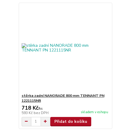
stěrka zadní NANORADE 800 mm TENNANT PN
1221115NR
718 Kč
/
ks
skladem v eshopu
593 Kč
bez DPH
Přidat do košíku