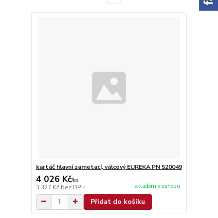
kartáč hlavní zametací, válcový EUREKA PN 520049
4 026 Kč
/
ks
skladem v eshopu
3 327 Kč
bez DPH
Přidat do košíku