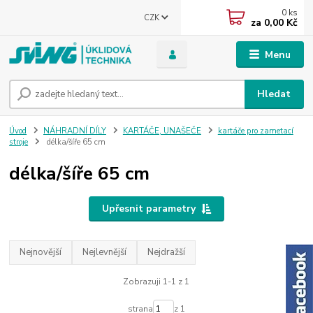
0
ks
CZK
za
0,00 Kč
Menu
Hledat
Úvod
NÁHRADNÍ DÍLY
KARTÁČE, UNAŠEČE
kartáče pro zametací
stroje
délka/šíře 65 cm
délka/šíře 65 cm
Upřesnit parametry
Nejnovější
Nejlevnější
Nejdražší
Zobrazuji 1-1 z 1
strana
z 1