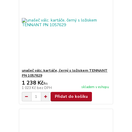
unašeč válc. kartáče, černý s ložiskem TENNANT
PN 1057629
1 238 Kč
/
ks
skladem v eshopu
1 023 Kč
bez DPH
Přidat do košíku