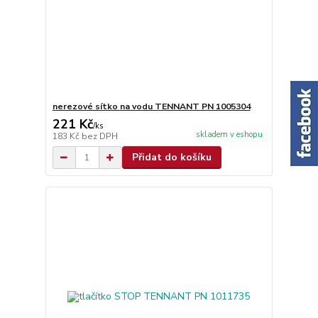
nerezové sítko na vodu TENNANT PN 1005304
221 Kč
/
ks
skladem v eshopu
183 Kč
bez DPH
Přidat do košíku