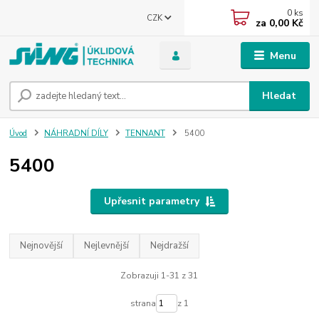
0
ks
CZK
za
0,00 Kč
Menu
Hledat
Úvod
NÁHRADNÍ DÍLY
TENNANT
5400
5400
Upřesnit parametry
Nejnovější
Nejlevnější
Nejdražší
Zobrazuji 1-31 z 31
strana
z 1