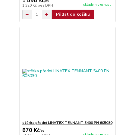
1 598 Kč
/
ks
skladem v eshopu
1 320 Kč
bez DPH
Přidat do košíku
stěrka přední LINATEX TENNANT 5400 PN 605030
870 Kč
/
ks
skladem v eshopu