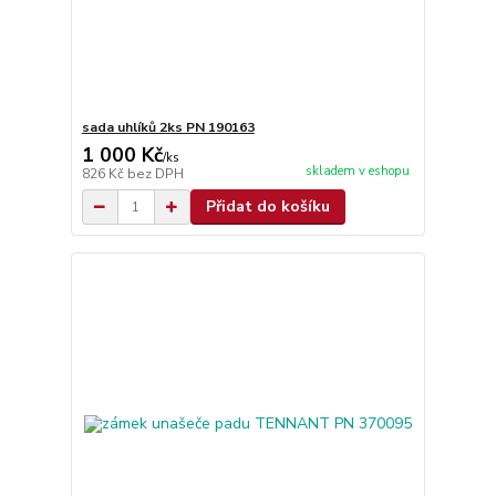
sada uhlíků 2ks PN 190163
1 000 Kč
/
ks
skladem v eshopu
826 Kč
bez DPH
Přidat do košíku