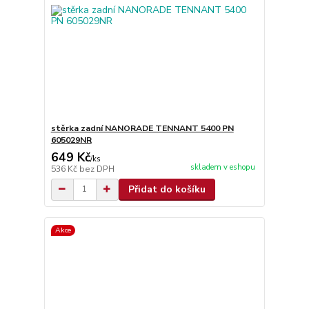
stěrka zadní NANORADE TENNANT 5400 PN
605029NR
649 Kč
/
ks
skladem v eshopu
536 Kč
bez DPH
Přidat do košíku
Akce