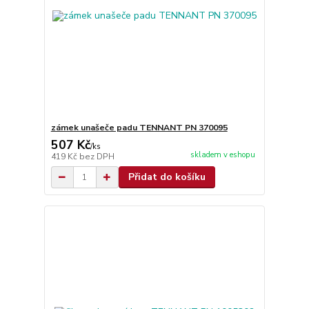
zámek unašeče padu TENNANT PN 370095
507 Kč
/
ks
skladem v eshopu
419 Kč
bez DPH
Přidat do košíku