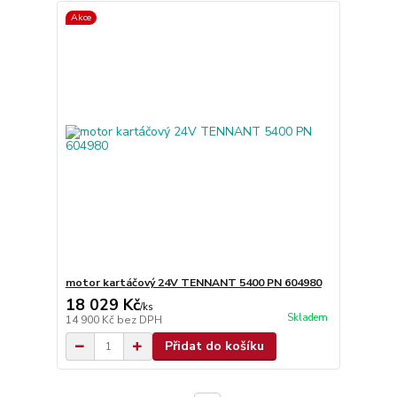
Akce
motor kartáčový 24V TENNANT 5400 PN 604980
18 029 Kč
/
ks
Skladem
14 900 Kč
bez DPH
Přidat do košíku