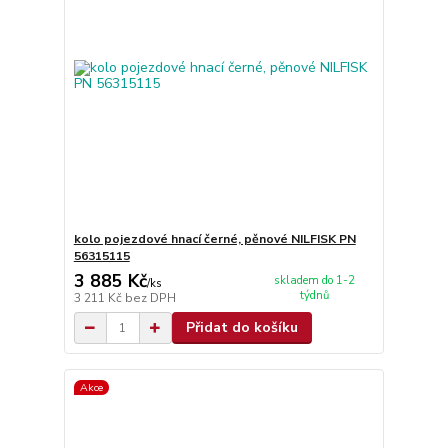
kolo pojezdové hnací černé, pěnové NILFISK PN
56315115
3 885 Kč
skladem do 1-2
/
ks
týdnů
3 211 Kč
bez DPH
Přidat do košíku
Akce