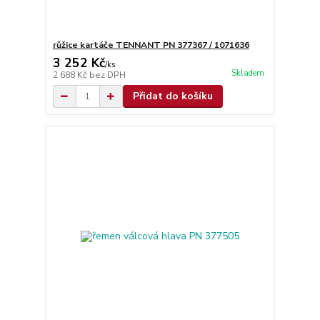
růžice kartáče TENNANT PN 377367 / 1071636
3 252 Kč
/
ks
Skladem
2 688 Kč
bez DPH
Přidat do košíku