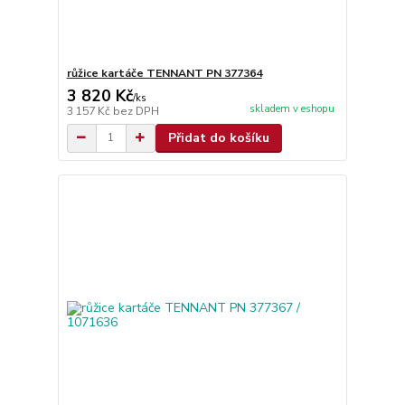
růžice kartáče TENNANT PN 377364
3 820 Kč
/
ks
skladem v eshopu
3 157 Kč
bez DPH
Přidat do košíku