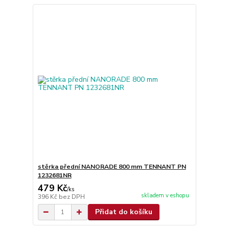
stěrka přední NANORADE 800 mm TENNANT PN
1232681NR
479 Kč
/
ks
skladem v eshopu
396 Kč
bez DPH
Přidat do košíku