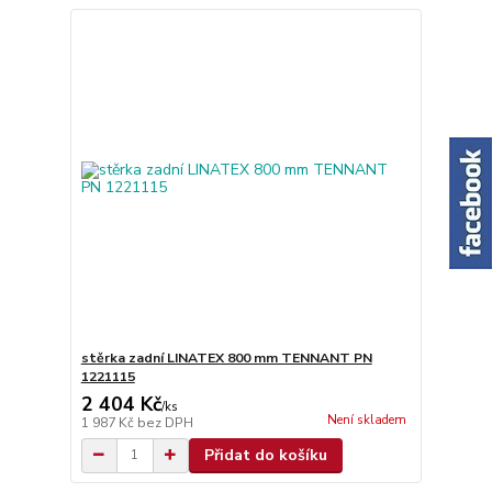
stěrka zadní LINATEX 800 mm TENNANT PN
1221115
2 404 Kč
/
ks
Není skladem
1 987 Kč
bez DPH
Přidat do košíku