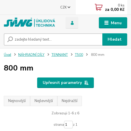
0
ks
CZK
za
0,00 Kč
Menu
Hledat
Úvod
NÁHRADNÍ DÍLY
TENNANT
T500
800 mm
800 mm
Upřesnit parametry
Nejnovější
Nejlevnější
Nejdražší
Zobrazuji 1-6 z 6
strana
z 1