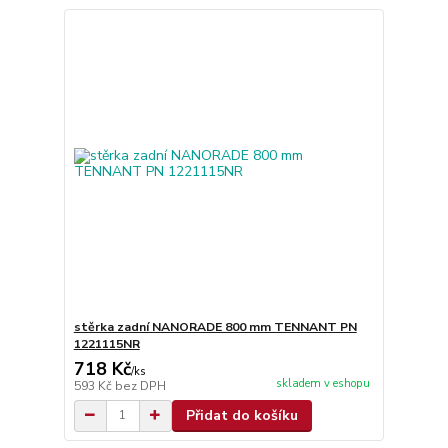
stěrka zadní NANORADE 800 mm TENNANT PN
1221115NR
718 Kč
/
ks
skladem v eshopu
593 Kč
bez DPH
Přidat do košíku