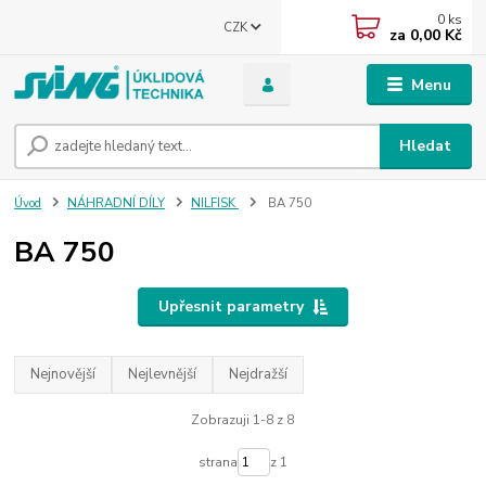
0
ks
CZK
za
0,00 Kč
Menu
Hledat
Úvod
NÁHRADNÍ DÍLY
NILFISK
BA 750
BA 750
Upřesnit parametry
Nejnovější
Nejlevnější
Nejdražší
Zobrazuji 1-8 z 8
strana
z 1