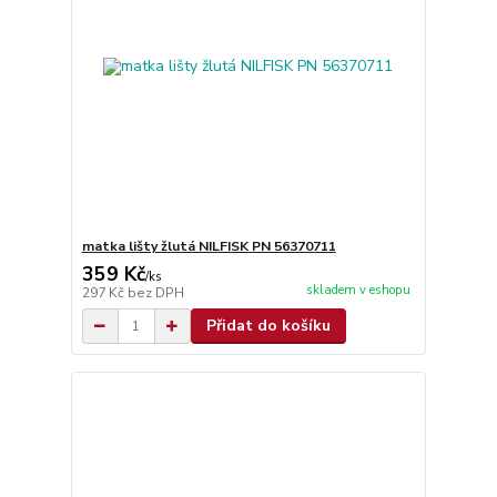
matka lišty žlutá NILFISK PN 56370711
359 Kč
/
ks
skladem v eshopu
297 Kč
bez DPH
Přidat do košíku