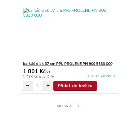
kartáč disk 37 cm PPL PROLENE PN 909 5333 000
1 801 Kč
/
ks
skladem v eshopu
1 488 Kč
bez DPH
Přidat do košíku
strana
z 1