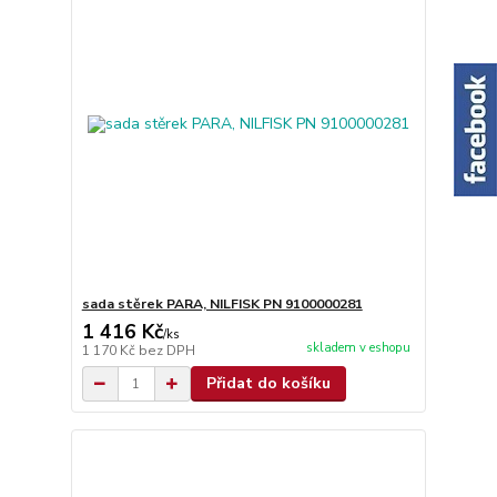
sada stěrek PARA, NILFISK PN 9100000281
1 416 Kč
/
ks
skladem v eshopu
1 170 Kč
bez DPH
Přidat do košíku