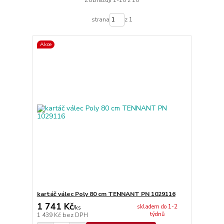
Zobrazuji 1-10 z 10
strana
z 1
Akce
kartáč válec Poly 80 cm TENNANT PN 1029116
1 741 Kč
skladem do 1-2
/
ks
týdnů
1 439 Kč
bez DPH