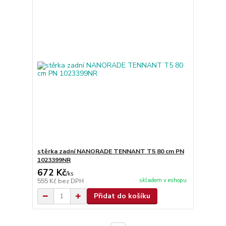
stěrka zadní NANORADE TENNANT T5 80 cm PN
1023399NR
672 Kč
/
ks
skladem v eshopu
555 Kč
bez DPH
Přidat do košíku