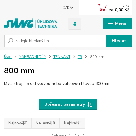
0
ks
CZK
za
0,00 Kč
Menu
Hledat
Úvod
NÁHRADNÍ DÍLY
TENNANT
T5
800 mm
800 mm
Mycí stroj T5 s diskovou nebo válcovou hlavou 800 mm.
Upřesnit parametry
Nejnovější
Nejlevnější
Nejdražší