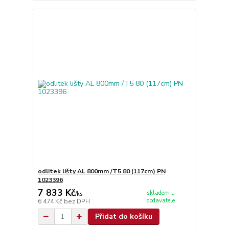
odlitek lišty AL 800mm /T5 80 (117cm) PN
1023396
7 833 Kč
skladem u
/
ks
dodavatele
6 474 Kč
bez DPH
Přidat do košíku