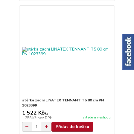
stěrka zadní LINATEX TENNANT T5 80 cm PN
1023399
1 522 Kč
/
ks
skladem v eshopu
1 258 Kč
bez DPH
Přidat do košíku