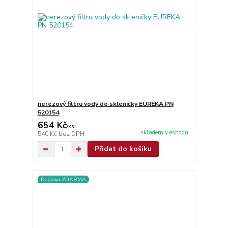
nerezový filtru vody do skleničky EUREKA PN
520154
654 Kč
/
ks
skladem v eshopu
540 Kč
bez DPH
Přidat do košíku
Doprava ZDARMA