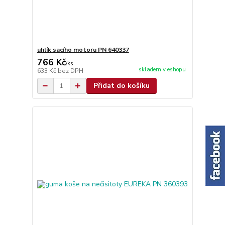
uhlík sacího motoru PN 640337
766 Kč
/
ks
skladem v eshopu
633 Kč
bez DPH
Přidat do košíku