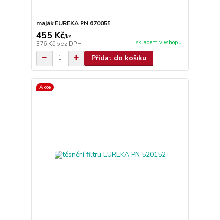
maják EUREKA PN 670055
455 Kč
/
ks
skladem v eshopu
376 Kč
bez DPH
Přidat do košíku
Akce