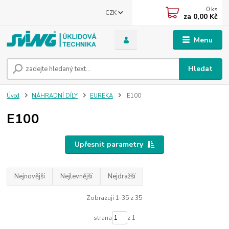
0
ks
CZK
za
0,00 Kč
Menu
Hledat
Úvod
NÁHRADNÍ DÍLY
EUREKA
E100
E100
Upřesnit parametry
Nejnovější
Nejlevnější
Nejdražší
Zobrazuji 1-35 z 35
strana
z 1