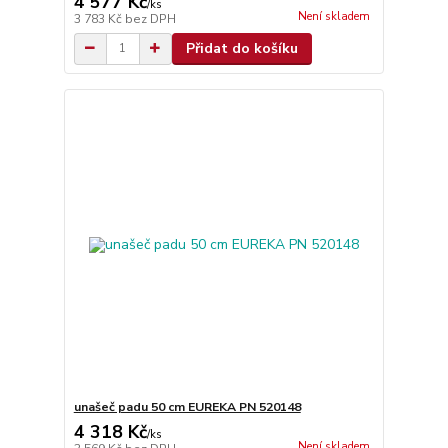
4 577 Kč
/
ks
Není skladem
3 783 Kč
bez DPH
Přidat do košíku
unašeč padu 50 cm EUREKA PN 520148
4 318 Kč
/
ks
Není skladem