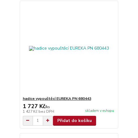
hadice vypouštěcí EUREKA PN 680443
1 727 Kč
/
ks
skladem v eshopu
1 427 Kč
bez DPH
Přidat do košíku