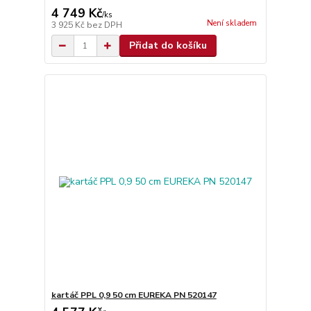
4 749 Kč
/
ks
Není skladem
3 925 Kč
bez DPH
Přidat do košíku
kartáč PPL 0,9 50 cm EUREKA PN 520147