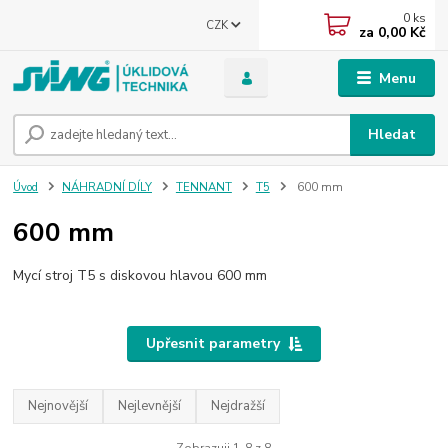
0
ks
CZK
za
0,00 Kč
Menu
Hledat
Úvod
NÁHRADNÍ DÍLY
TENNANT
T5
600 mm
600 mm
Mycí stroj T5 s diskovou hlavou 600 mm
Upřesnit parametry
Nejnovější
Nejlevnější
Nejdražší