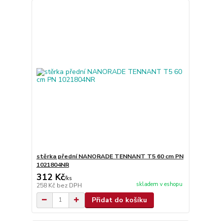
stěrka přední NANORADE TENNANT T5 60 cm PN
1021804NR
312 Kč
/
ks
skladem v eshopu
258 Kč
bez DPH
Přidat do košíku