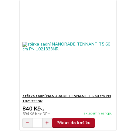
stěrka zadní NANORADE TENNANT T5 60 cm PN
1021333NR
840 Kč
/
ks
skladem v eshopu
694 Kč
bez DPH
Přidat do košíku