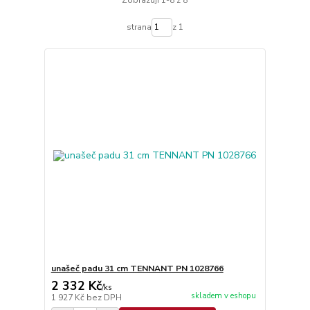
Zobrazuji 1-8 z 8
strana
z 1
unašeč padu 31 cm TENNANT PN 1028766
2 332 Kč
/
ks
skladem v eshopu
1 927 Kč
bez DPH