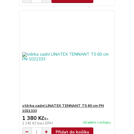
stěrka zadní LINATEX TENNANT T5 60 cm PN
1021333
1 380 Kč
/
ks
skladem v eshopu
1 141 Kč
bez DPH
Přidat do košíku