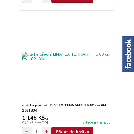
stěrka přední LINATEX TENNANT T5 60 cm PN
1021804
1 148 Kč
/
ks
skladem v eshopu
949 Kč
bez DPH
Přidat do košíku