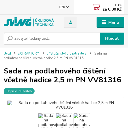
0
ks
CZK
za
0,00 Kč
Menu
Hledat
Úvod
EXTRAKTORY
příslušenství pro extraktory
Sada na
podlahového čištění včetně hadice 2,5 m PN VV81316
Sada na podlahového čištění
včetně hadice 2,5 m PN VV81316
Doprava ZDARMA