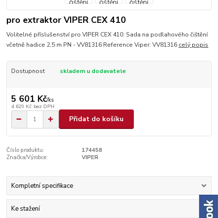
pro extraktor VIPER CEX 410
Volitelné příslušenství pro VIPER CEX 410: Sada na podlahového čištění
včetně hadice 2,5 m PN - VV81316 Reference Viper: VV81316
celý popis
Dostupnost
skladem u dodavatele
5 601 Kč
/
ks
4 629 Kč
bez DPH
Přidat do košíku
Číslo produktu:
174458
Značka/Výrobce:
VIPER
Kompletní specifikace
Ke stažení