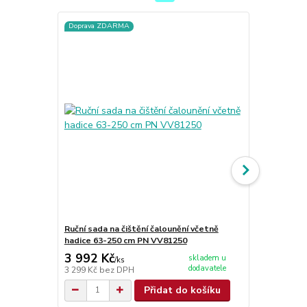
Doprava ZDARMA
Doprava ZD
Ruční sada na čištění čalounění včetně
VIPER CEX41
hadice 63-250 cm PN VV81250
kartáčem P
3 992 Kč
60 488 
skladem u
/
ks
dodavatele
3 299 Kč
bez DPH
49 990 Kč
be
Přidat do košíku