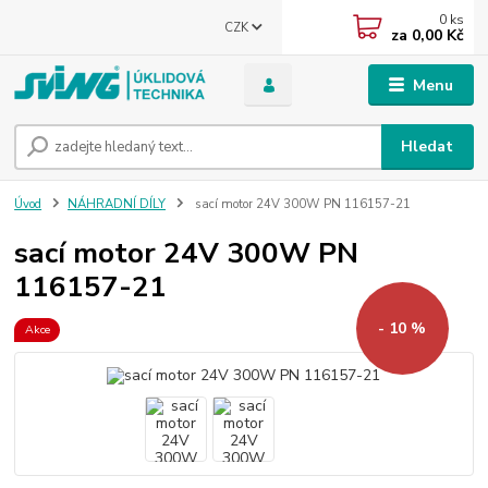
0
ks
CZK
za
0,00 Kč
Menu
Hledat
Úvod
NÁHRADNÍ DÍLY
sací motor 24V 300W PN 116157-21
sací motor 24V 300W PN
116157-21
- 10 %
Akce