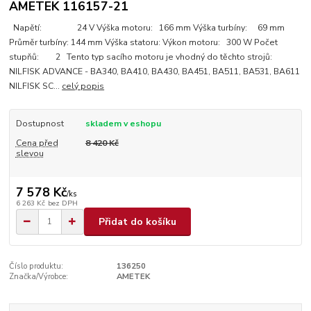
AMETEK 116157-21
Napětí: 24 V Výška motoru: 166 mm Výška turbíny: 69 mm
Průměr turbíny: 144 mm Výška statoru: Výkon motoru: 300 W Počet
stupňů: 2 Tento typ sacího motoru je vhodný do těchto strojů:
NILFISK ADVANCE - BA340, BA410, BA430, BA451, BA511, BA531, BA611
NILFISK SC...
celý popis
Dostupnost
skladem v eshopu
Cena před
8 420 Kč
slevou
7 578 Kč
/
ks
6 263 Kč
bez DPH
Přidat do košíku
Číslo produktu:
136250
Značka/Výrobce:
AMETEK