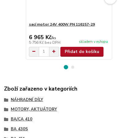
sací motor 24V 400W PN 116157-29
sací motor 
9099922000
6 965 Kč
5 729 Kč
/
ks
skladem v eshopu
5 756 Kč
bez DPH
4 735 Kč
bez
Přidat do košíku
Zboží zařazeno v kategoriích
NÁHRADNÍ DÍLY
MOTORY, AKTUÁTORY
BA/CA 410
BA 430S