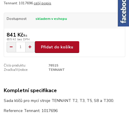
Tennant: 1017696
celý popis
Dostupnost
skladem v eshopu
841 Kč
/
ks
695 Kč
bez DPH
Přidat do košíku
Číslo produktu:
76515
Značka/Výrobce:
TENNANT
Kompletní specifikace
Sada klíčů pro mycí stroje TENNANT T2, T3, T5, S8 a T300.
Reference Tennant: 1017696