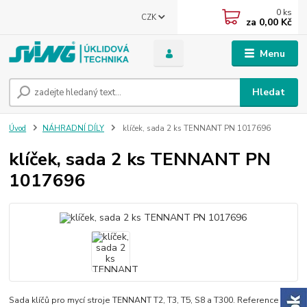
0
ks
CZK
za
0,00 Kč
Menu
Hledat
Úvod
NÁHRADNÍ DÍLY
klíček, sada 2 ks TENNANT PN 1017696
klíček, sada 2 ks TENNANT PN
1017696
Sada klíčů pro mycí stroje TENNANT T2, T3, T5, S8 a T300. Reference