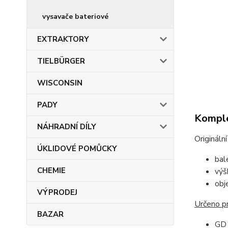
vysavače bateriové
EXTRAKTORY
TIELBÜRGER
WISCONSIN
PADY
Komple
NÁHRADNÍ DÍLY
Origináln
ÚKLIDOVÉ POMŮCKY
bal
CHEMIE
výš
obj
VÝPRODEJ
Určeno p
BAZAR
GD