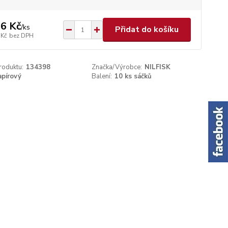
6 Kč
/
ks
Přidat do košíku
 Kč
bez DPH
roduktu:
134398
Značka/Výrobce:
NILFISK
apírový
Balení:
10 ks sáčků