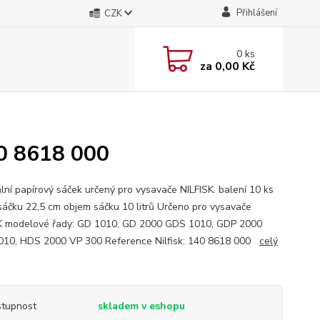
Přihlášení
CZK
0
ks
za
0,00 Kč
40 8618 000
ální papírový sáček určený pro vysavače NILFISK. balení 10 ks
sáčku 22,5 cm objem sáčku 10 litrů Určeno pro vysavače
K modelové řady: GD 1010, GD 2000 GDS 1010, GDP 2000
10, HDS 2000 VP 300 Reference Nilfisk: 140 8618 000
celý
tupnost
skladem v eshopu