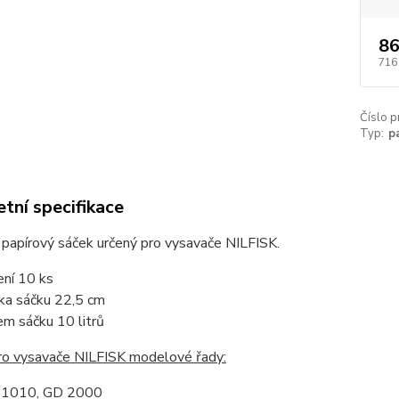
86
716
Číslo p
Typ:
p
tní specifikace
í papírový sáček určený pro vysavače NILFISK.
ení 10 ks
ka sáčku 22,5 cm
em sáčku 10 litrů
ro vysavače NILFISK modelové řady:
 1010, GD 2000