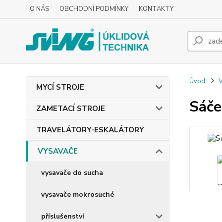
O NÁS
OBCHODNÍ PODMÍNKY
KONTAKTY
Úvod
MYCÍ STROJE
Sáče
ZAMETACÍ STROJE
TRAVELÁTORY-ESKALÁTORY
VYSAVAČE
vysavače do sucha
vysavače mokrosuché
příslušenství