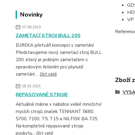
GD
HD
Novinky
VP
07.08.2019
Referenc
ZAMETACÍ STROJ BULL 200
EUREKA přetváří koncepci v zametání
Představujeme nový zametací stroj BULL
200, který je jediným zametačem s
opravdovým řešením pro plynulé
zametání ...
číst celé
Zboží 
05.03.2015
VYSA
REPASOVANÉ STROJE
Aktuálně máme v nabídce velké množství
mycích strojů značek TENNANT 5680,
5700, 7100, T5, T15 a NILFISK BA 725.
Na kompletně repasované stroje
poskytu...
číst celé