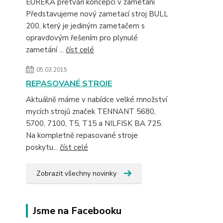
EUREKA přetváří koncepci v zametání
Představujeme nový zametací stroj BULL
200, který je jediným zametačem s
opravdovým řešením pro plynulé
zametání ...
číst celé
05.03.2015
REPASOVANÉ STROJE
Aktuálně máme v nabídce velké množství
mycích strojů značek TENNANT 5680,
5700, 7100, T5, T15 a NILFISK BA 725.
Na kompletně repasované stroje
poskytu...
číst celé
Zobrazit všechny novinky
Jsme na Facebooku