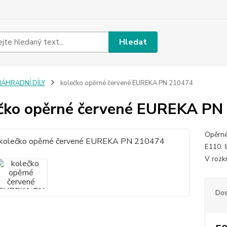
Hledat
NÁHRADNÍ DÍLY
kolečko opěrné červené EUREKA PN 210474
čko opěrné červené EUREKA PN
Opěrné
E110. 
V rozk
Dos