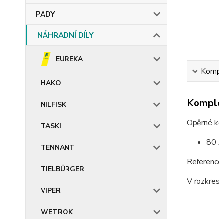
PADY
NÁHRADNÍ DÍLY
EUREKA
Kompl
HAKO
Komple
NILFISK
Opěrné k
TASKI
80 
TENNANT
Referen
TIELBÜRGER
V rozkres
VIPER
WETROK