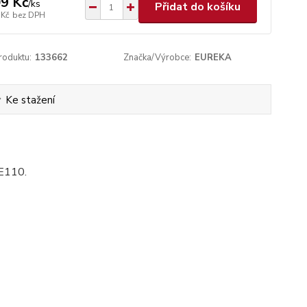
9 Kč
/
ks
Přidat do košíku
 Kč
bez DPH
roduktu:
133662
Značka/Výrobce:
EUREKA
Ke stažení
 E110.