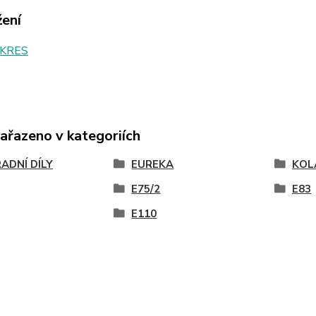
žení
KRES
zařazeno v kategoriích
ADNÍ DÍLY
EUREKA
KOL
E75/2
E83
E110