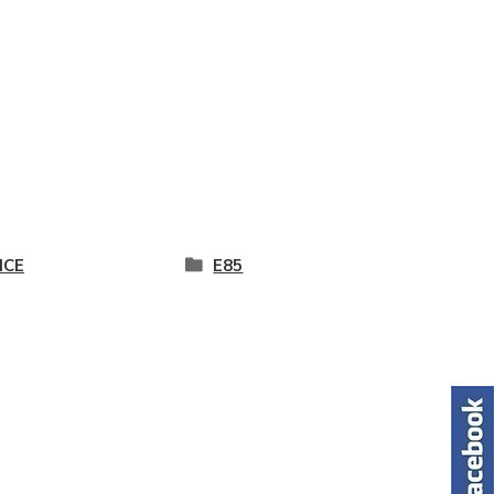
ICE
E85