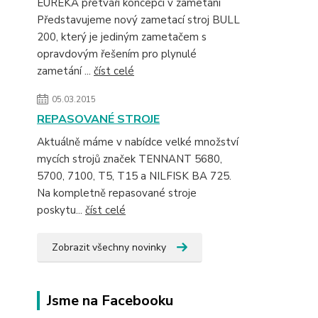
EUREKA přetváří koncepci v zametání
Představujeme nový zametací stroj BULL
200, který je jediným zametačem s
opravdovým řešením pro plynulé
zametání ...
číst celé
05.03.2015
REPASOVANÉ STROJE
Aktuálně máme v nabídce velké množství
mycích strojů značek TENNANT 5680,
5700, 7100, T5, T15 a NILFISK BA 725.
Na kompletně repasované stroje
poskytu...
číst celé
Zobrazit všechny novinky
Jsme na Facebooku