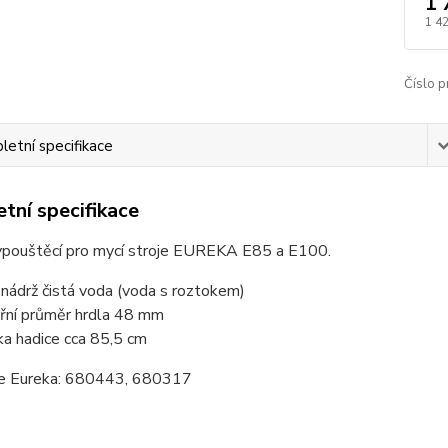
1 
1 4
Číslo p
etní specifikace
tní specifikace
ypouštěcí pro mycí stroje EUREKA E85 a E100.
 nádrž čistá voda (voda s roztokem)
třní průměr hrdla 48 mm
ka hadice cca 85,5 cm
e Eureka: 680443, 680317