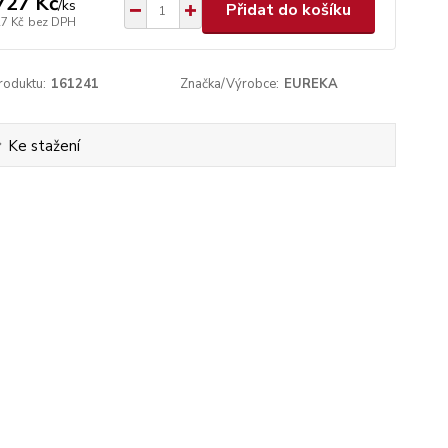
727 Kč
/
ks
Přidat do košíku
27 Kč
bez DPH
roduktu:
161241
Značka/Výrobce:
EUREKA
Ke stažení