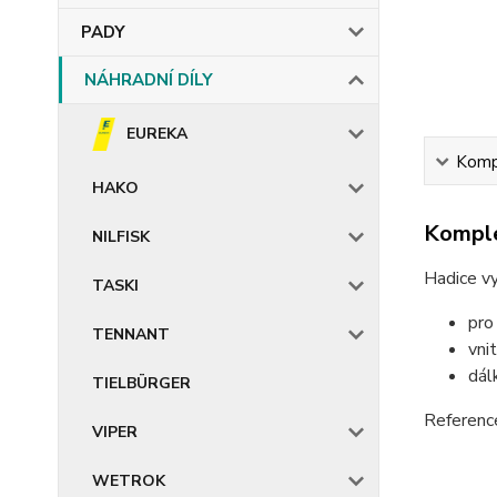
PADY
NÁHRADNÍ DÍLY
EUREKA
Kompl
HAKO
Komple
NILFISK
Hadice v
TASKI
pro
TENNANT
vni
dál
TIELBÜRGER
Referenc
VIPER
WETROK