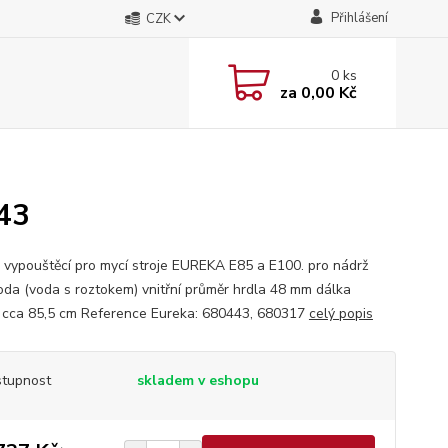
Přihlášení
CZK
0
ks
za
0,00 Kč
43
 vypouštěcí pro mycí stroje EUREKA E85 a E100. pro nádrž
voda (voda s roztokem) vnitřní průměr hrdla 48 mm dálka
 cca 85,5 cm Reference Eureka: 680443, 680317
celý popis
tupnost
skladem v eshopu