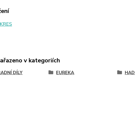
žení
KRES
zařazeno v kategoriích
ADNÍ DÍLY
EUREKA
HAD