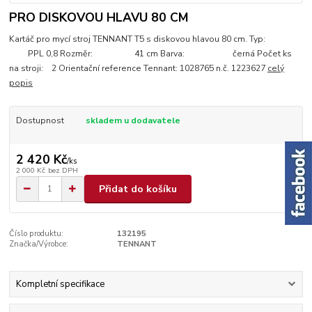
PRO DISKOVOU HLAVU 80 CM
Kartáč pro mycí stroj TENNANT T5 s diskovou hlavou 80 cm. Typ:
PPL 0,8 Rozměr: 41 cm Barva: černá Počet ks
na stroji: 2 Orientační reference Tennant: 1028765 n.č. 1223627
celý
popis
Dostupnost
skladem u dodavatele
2 420 Kč
/
ks
2 000 Kč
bez DPH
Přidat do košíku
Číslo produktu:
132195
Značka/Výrobce:
TENNANT
Kompletní specifikace