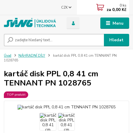
0
ks
CZK
za
0,00 Kč
Menu
Hledat
Úvod
NÁHRADNÍ DÍLY
kartáč disk PPL 0,8 41 cm TENNANT PN
1028765
kartáč disk PPL 0,8 41 cm
TENNANT PN 1028765
TOP produkt