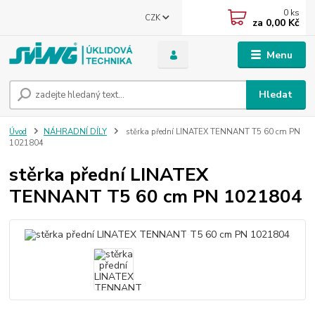
0
ks
CZK
za
0,00 Kč
Menu
Hledat
Úvod
NÁHRADNÍ DÍLY
stěrka přední LINATEX TENNANT T5 60 cm PN
1021804
stěrka přední LINATEX
TENNANT T5 60 cm PN 1021804