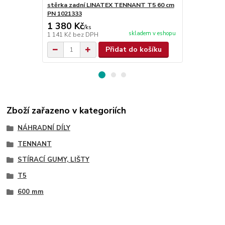
stěrka zadní LINATEX TENNANT T5 60 cm
stěrka pře
PN 1021333
cm PN 1021
1 380 Kč
312 Kč
/
ks
/
ks
skladem v eshopu
1 141 Kč
bez DPH
258 Kč
bez 
Přidat do košíku
Zboží zařazeno v kategoriích
NÁHRADNÍ DÍLY
TENNANT
STÍRACÍ GUMY, LIŠTY
T5
600 mm