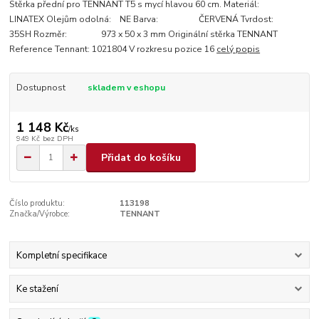
Stěrka přední pro TENNANT T5 s mycí hlavou 60 cm. Materiál:
LINATEX Olejům odolná: NE Barva: ČERVENÁ Tvrdost:
35SH Rozměr: 973 x 50 x 3 mm Originální stěrka TENNANT
Reference Tennant: 1021804 V rozkresu pozice 16
celý popis
Dostupnost
skladem v eshopu
1 148 Kč
/
ks
949 Kč
bez DPH
Přidat do košíku
Číslo produktu:
113198
Značka/Výrobce:
TENNANT
Kompletní specifikace
Ke stažení