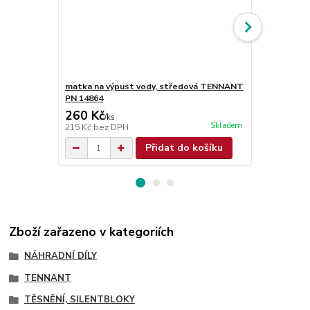
matka na výpust vody, středová TENNANT
hadice vyp
PN 14864
260 Kč
1 948 Kč
/
ks
Skladem
215 Kč
bez DPH
1 610 Kč
bez
Přidat do košíku
Zboží zařazeno v kategoriích
NÁHRADNÍ DÍLY
TENNANT
TĚSNĚNÍ, SILENTBLOKY