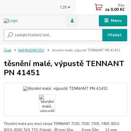
0
ks
CZK
za
0,00 Kč
Menu
Hledat
Úvod
NÁHRADNÍ DÍLY
těsnění malé, výpustě TENNANT PN 41451
těsnění malé, výpustě TENNANT
PN 41451
Těsnění malé pro mycí stroje TENNANT 7100, 7200, 7300, 7400, 8010,
8210, 8300, 515, T15. Průměr: 80 mm Síla: 6 mm Šíře: 11 mm