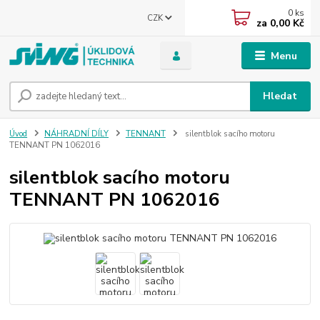
0
ks
CZK
za
0,00 Kč
Menu
Hledat
Úvod
NÁHRADNÍ DÍLY
TENNANT
silentblok sacího motoru
TENNANT PN 1062016
silentblok sacího motoru
TENNANT PN 1062016