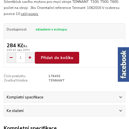
Silentblok sacího motoru pro mycí stroje TENNANT T300, T500, T600.
počet na stroji: 3ks Orientační reference Tennant: 1062016 V rozkresu
pozice 10
celý popis
Dostupnost
skladem v eshopu
284 Kč
/
ks
235 Kč
bez DPH
Přidat do košíku
Číslo produktu:
178455
Značka/Výrobce:
TENNANT
Kompletní specifikace
Ke stažení
Kompletní specifikace