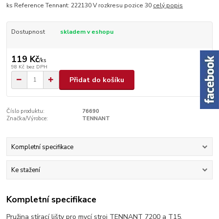
ks Reference Tennant: 222130 V rozkresu pozice 30
celý popis
Dostupnost
skladem v eshopu
119 Kč
/
ks
98 Kč
bez DPH
Přidat do košíku
Číslo produktu:
76690
Značka/Výrobce:
TENNANT
Kompletní specifikace
Ke stažení
Kompletní specifikace
Pružina stírací lišty pro mycí stroj TENNANT 7200 a T15.