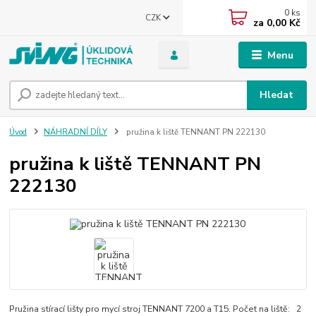
0
ks
CZK
za
0,00 Kč
Menu
Hledat
Úvod
NÁHRADNÍ DÍLY
pružina k liště TENNANT PN 222130
pružina k liště TENNANT PN
222130
Pružina stírací lišty pro mycí stroj TENNANT 7200 a T15. Počet na liště: 2