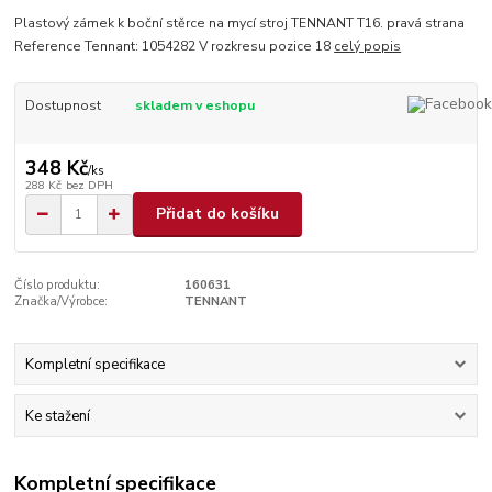
Plastový zámek k boční stěrce na mycí stroj TENNANT T16. pravá strana
Reference Tennant: 1054282 V rozkresu pozice 18
celý popis
Dostupnost
skladem v eshopu
348 Kč
/
ks
288 Kč
bez DPH
Přidat do košíku
Číslo produktu:
160631
Značka/Výrobce:
TENNANT
Kompletní specifikace
Ke stažení
Kompletní specifikace