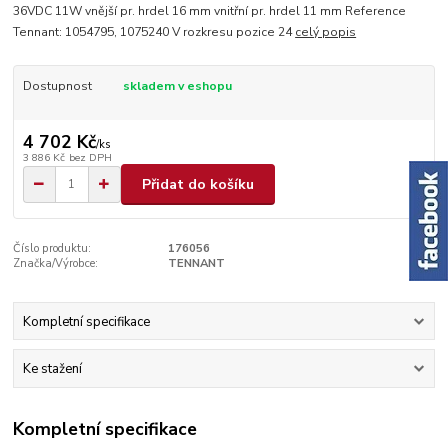
36VDC 11W vnější pr. hrdel 16 mm vnitřní pr. hrdel 11 mm Reference
Tennant: 1054795, 1075240 V rozkresu pozice 24
celý popis
Dostupnost
skladem v eshopu
4 702 Kč
/
ks
3 886 Kč
bez DPH
Přidat do košíku
Číslo produktu:
176056
Značka/Výrobce:
TENNANT
Kompletní specifikace
Ke stažení
Kompletní specifikace