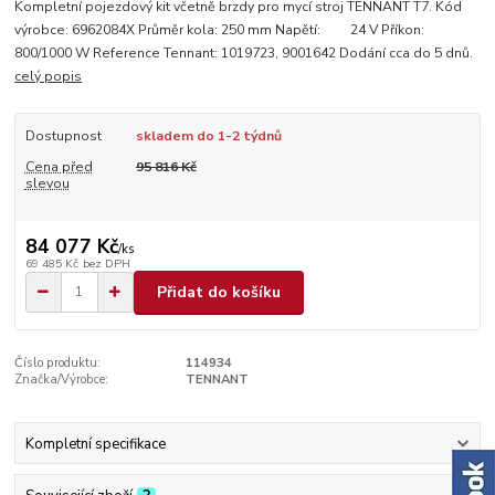
Kompletní pojezdový kit včetně brzdy pro mycí stroj TENNANT T7. Kód
výrobce: 6962084X Průměr kola: 250 mm Napětí: 24 V Příkon:
800/1000 W Reference Tennant: 1019723, 9001642 Dodání cca do 5 dnů.
celý popis
Dostupnost
skladem do 1-2 týdnů
Cena před
95 816 Kč
slevou
84 077 Kč
/
ks
69 485 Kč
bez DPH
Přidat do košíku
Číslo produktu:
114934
Značka/Výrobce:
TENNANT
Kompletní specifikace