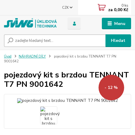
0
ks
CZK
za
0,00 Kč
Menu
Hledat
Úvod
NÁHRADNÍ DÍLY
pojezdový kit s brzdou TENNANT T7 PN
9001642
pojezdový kit s brzdou TENNANT
T7 PN 9001642
- 12 %