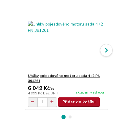
Uhlíky pojezdového motoru sada 4+2 PN
kolo pojezd
391261
6 049 Kč
12 546 
/
ks
skladem v eshopu
4 999 Kč
bez DPH
10 369 Kč
be
Přidat do košíku