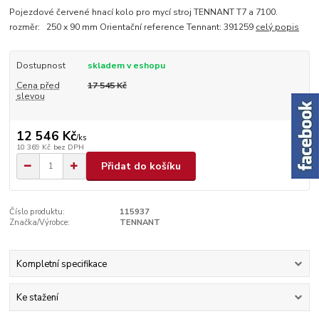
Pojezdové červené hnací kolo pro mycí stroj TENNANT T7 a 7100.
rozměr: 250 x 90 mm Orientační reference Tennant: 391259
celý popis
Dostupnost
skladem v eshopu
Cena před
17 545 Kč
slevou
12 546 Kč
/
ks
10 369 Kč
bez DPH
Přidat do košíku
Číslo produktu:
115937
Značka/Výrobce:
TENNANT
Kompletní specifikace
Ke stažení