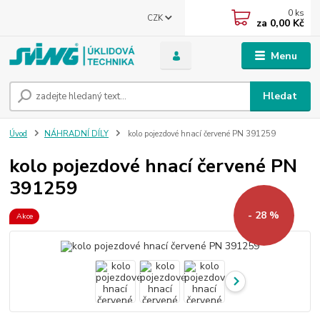
0
ks
CZK
za
0,00 Kč
Menu
Hledat
Úvod
NÁHRADNÍ DÍLY
kolo pojezdové hnací červené PN 391259
kolo pojezdové hnací červené PN
391259
- 28 %
Akce