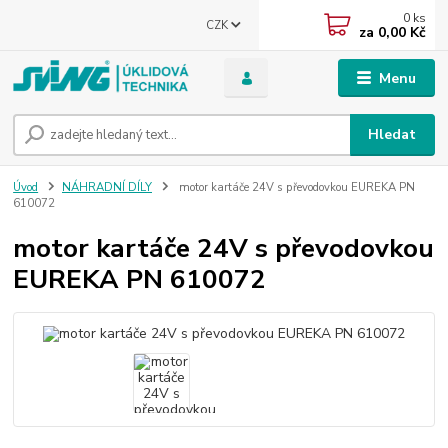
0
ks
CZK
za
0,00 Kč
Menu
Hledat
Úvod
NÁHRADNÍ DÍLY
motor kartáče 24V s převodovkou EUREKA PN
610072
motor kartáče 24V s převodovkou
EUREKA PN 610072