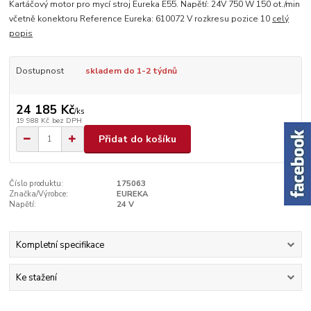
Kartáčový motor pro mycí stroj Eureka E55. Napětí: 24V 750 W 150 ot./min
včetně konektoru Reference Eureka: 610072 V rozkresu pozice 10
celý
popis
Dostupnost
skladem do 1-2 týdnů
24 185 Kč
/
ks
19 988 Kč
bez DPH
Přidat do košíku
Číslo produktu:
175063
Značka/Výrobce:
EUREKA
Napětí:
24 V
Kompletní specifikace
Ke stažení