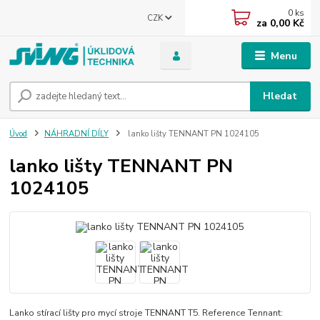
0
ks
CZK
za
0,00 Kč
Menu
Hledat
Úvod
NÁHRADNÍ DÍLY
lanko lišty TENNANT PN 1024105
lanko lišty TENNANT PN
1024105
Lanko stírací lišty pro mycí stroje TENNANT T5. Reference Tennant: