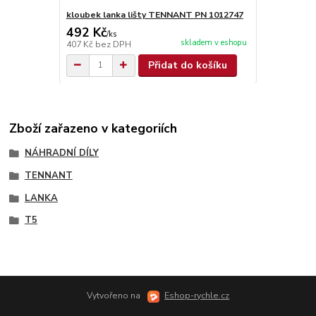
kloubek lanka lišty TENNANT PN 1012747
492 Kč
/
ks
skladem v eshopu
407 Kč
bez DPH
Přidat do košíku
Zboží zařazeno v kategoriích
NÁHRADNÍ DÍLY
TENNANT
LANKA
T5
Vytvořeno na
Eshop-rychle.cz