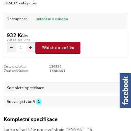
1024105
celý popis
Dostupnost
skladem v eshopu
932 Kč
/
ks
770 Kč
bez DPH
Přidat do košíku
Číslo produktu:
120930
Značka/Výrobce:
TENNANT
Kompletní specifikace
Související zboží
1
Kompletní specifikace
Lanko stírací lišty pro mycí stroje TENNANT T5.