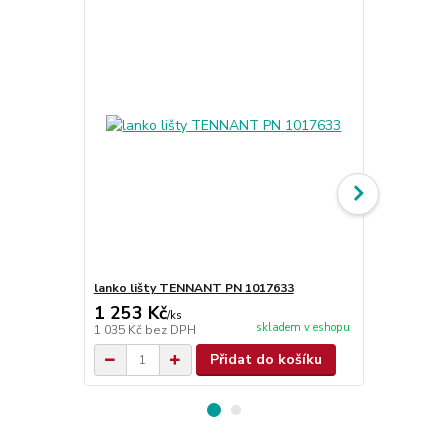
lanko lišty TENNANT PN 1017633
lanko lišty
1 253 Kč
932 Kč
/
ks
/
ks
skladem v eshopu
1 035 Kč
bez DPH
770 Kč
bez 
Přidat do košíku