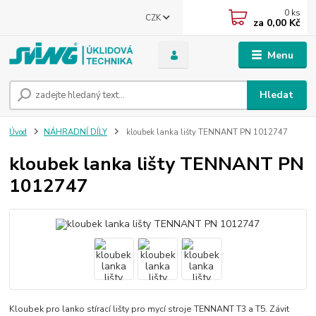
0
ks
CZK
za
0,00 Kč
Menu
Hledat
Úvod
NÁHRADNÍ DÍLY
kloubek lanka lišty TENNANT PN 1012747
kloubek lanka lišty TENNANT PN
1012747
Kloubek pro lanko stírací lišty pro mycí stroje TENNANT T3 a T5. Závit