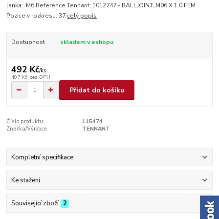
lanka: M6 Reference Tennant: 1012747 - BALLJOINT, M06 X 1.0 FEM
Pozice v rozkresu: 37
celý popis
Dostupnost
skladem v eshopu
492 Kč
/
ks
407 Kč
bez DPH
Přidat do košíku
Číslo produktu:
115474
Značka/Výrobce:
TENNANT
Kompletní specifikace
Ke stažení
Související zboží
2