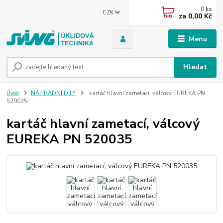
0
ks
CZK
za
0,00 Kč
Menu
Hledat
Úvod
NÁHRADNÍ DÍLY
kartáč hlavní zametací, válcový EUREKA PN
520035
kartáč hlavní zametací, válcový
EUREKA PN 520035