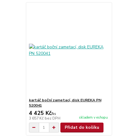
kartáč boční zametací, disk EUREKA PN
520041
4 425 Kč
/
ks
skladem v eshopu
3 657 Kč
bez DPH
Přidat do košíku