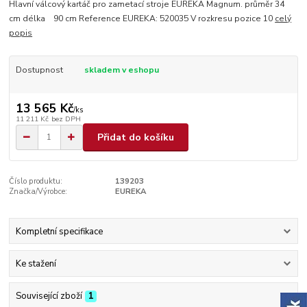
Hlavní válcový kartáč pro zametací stroje EUREKA Magnum. průměr 34
cm délka 90 cm Reference EUREKA: 520035 V rozkresu pozice 10
celý
popis
Dostupnost
skladem v eshopu
13 565 Kč
/
ks
11 211 Kč
bez DPH
Přidat do košíku
Číslo produktu:
139203
Značka/Výrobce:
EUREKA
Kompletní specifikace
Ke stažení
Související zboží
1