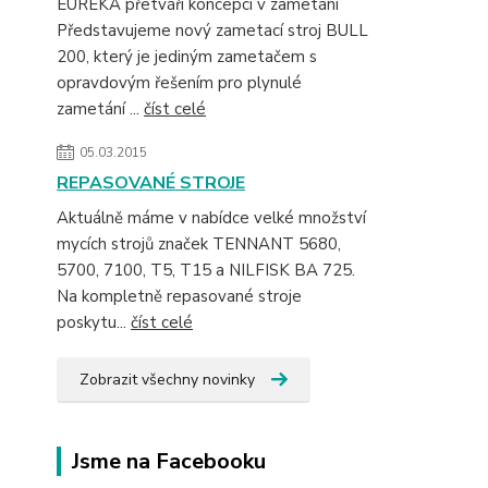
EUREKA přetváří koncepci v zametání
Představujeme nový zametací stroj BULL
200, který je jediným zametačem s
opravdovým řešením pro plynulé
zametání ...
číst celé
05.03.2015
REPASOVANÉ STROJE
Aktuálně máme v nabídce velké množství
mycích strojů značek TENNANT 5680,
5700, 7100, T5, T15 a NILFISK BA 725.
Na kompletně repasované stroje
poskytu...
číst celé
Zobrazit všechny novinky
Jsme na Facebooku