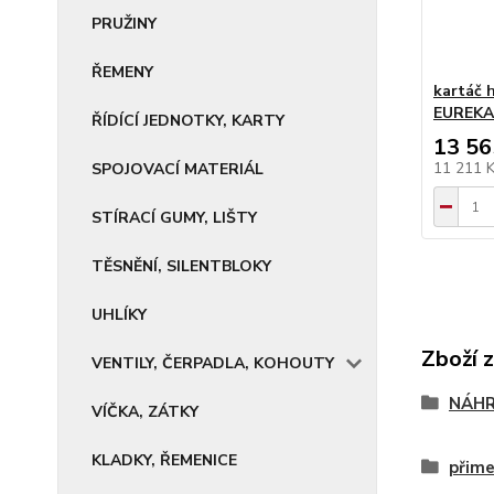
PRUŽINY
ŘEMENY
kartáč 
EUREKA
ŘÍDÍCÍ JEDNOTKY, KARTY
13 56
11 211 
SPOJOVACÍ MATERIÁL
STÍRACÍ GUMY, LIŠTY
TĚSNĚNÍ, SILENTBLOKY
UHLÍKY
Zboží 
VENTILY, ČERPADLA, KOHOUTY
NÁHR
VÍČKA, ZÁTKY
KLADKY, ŘEMENICE
přime