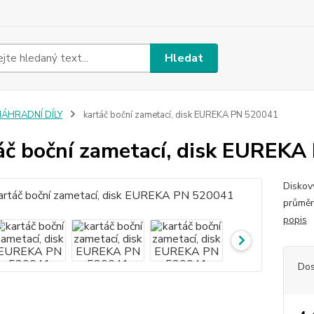
Hledat
NÁHRADNÍ DÍLY
kartáč boční zametací, disk EUREKA PN 520041
áč boční zametací, disk EUREK
Diskov
průměr
popis
Dos