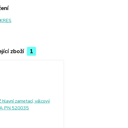
žení
KRES
jící zboží
1