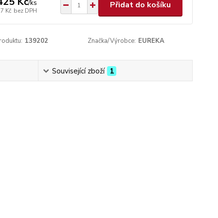
425 Kč
/
ks
Přidat do košíku
57 Kč
bez DPH
roduktu:
139202
Značka/Výrobce:
EUREKA
Související zboží
1