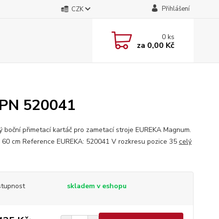
Přihlášení
CZK
0
ks
za
0,00 Kč
A PN 520041
ý boční přimetací kartáč pro zametací stroje EUREKA Magnum.
 60 cm Reference EUREKA: 520041 V rozkresu pozice 35
celý
tupnost
skladem v eshopu