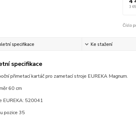
4 
3 6
Číslo p
etní specifikace
Ke stažení
tní specifikace
boční přimetací kartáč pro zametací stroje EUREKA Magnum.
měr 60 cm
ce EUREKA: 520041
su pozice 35