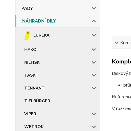
PADY
NÁHRADNÍ DÍLY
EUREKA
Kompl
HAKO
Komple
NILFISK
Diskový 
TASKI
prů
TENNANT
Referen
TIELBÜRGER
V rozkre
VIPER
WETROK