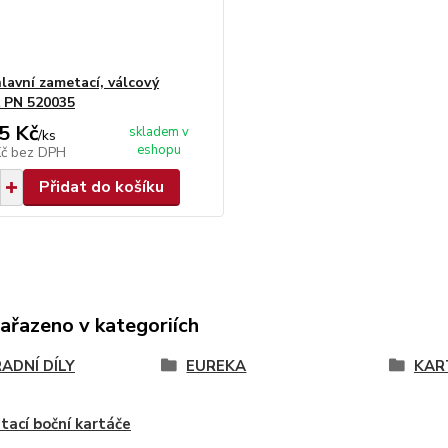
hlavní zametací, válcový
 PN 520035
5 Kč
skladem v
/
ks
eshopu
Kč
bez DPH
Přidat do košíku
zařazeno v kategoriích
ADNÍ DÍLY
EUREKA
KAR
tací boční kartáče