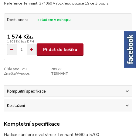
Reference Tennant: 374060 V rozkresu pozice 19
celý popis
Dostupnost
skladem v eshopu
1 574 Kč
/
ks
1 301 Kč
bez DPH
Přidat do košíku
Číslo produktu:
76929
Značka/Výrobce:
TENNANT
Kompletní specifikace
Ke stažení
Kompletní specifikace
Hadice sání pro mycí stroje Tennant 5680 a 5700.