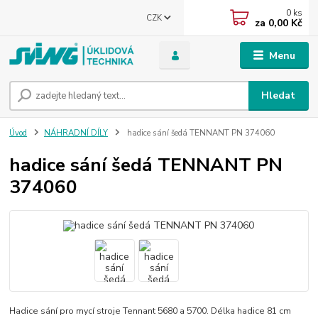
0
ks
CZK
za
0,00 Kč
Menu
Hledat
Úvod
NÁHRADNÍ DÍLY
hadice sání šedá TENNANT PN 374060
hadice sání šedá TENNANT PN
374060
Hadice sání pro mycí stroje Tennant 5680 a 5700. Délka hadice 81 cm