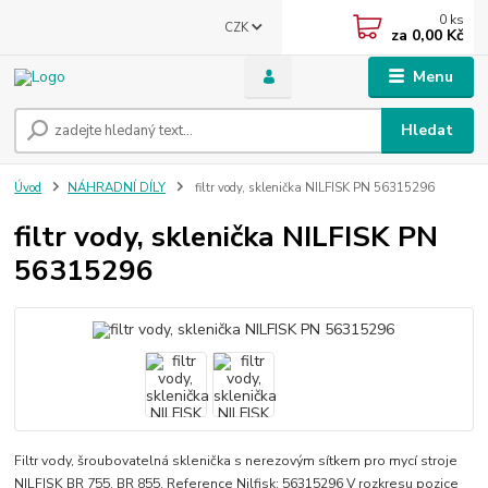
0
ks
CZK
za
0,00 Kč
Menu
Hledat
Úvod
NÁHRADNÍ DÍLY
filtr vody, sklenička NILFISK PN 56315296
filtr vody, sklenička NILFISK PN
56315296
Filtr vody, šroubovatelná sklenička s nerezovým sítkem pro mycí stroje
NILFISK BR 755, BR 855. Reference Nilfisk: 56315296 V rozkresu pozice