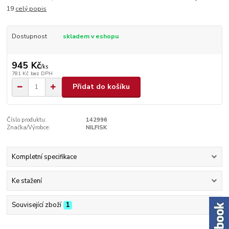
19
celý popis
Dostupnost
skladem v eshopu
945 Kč
/
ks
781 Kč
bez DPH
Přidat do košíku
Číslo produktu:
142996
Značka/Výrobce:
NILFISK
Kompletní specifikace
Ke stažení
Související zboží
1