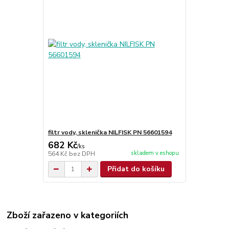
filtr vody, sklenička NILFISK PN 56601594
682 Kč
/
ks
skladem v eshopu
564 Kč
bez DPH
Přidat do košíku
Zboží zařazeno v kategoriích