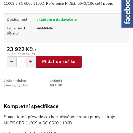
1100S a SC 6500 1100D. Reference Nilfisk: 56407196
celý popis
Dostupnost
skladem u dodavatele
Cena před
32 163 Kč
slevou
23 922 Kč
/
ks
19 770 Kč
bez DPH
Přidat do košíku
Číslo produktu:
145664
Značka/Výrobce:
NILFISK
Kompletní specifikace
Samostatná převodovka kartáčového motoru pr mycí stroje
NILFISK BR 1100S a SC 6500 1100D.