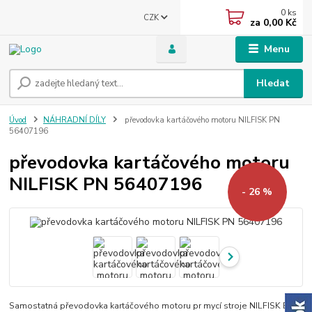
0
ks
CZK
za
0,00 Kč
Menu
Hledat
Úvod
NÁHRADNÍ DÍLY
převodovka kartáčového motoru NILFISK PN
56407196
převodovka kartáčového motoru
NILFISK PN 56407196
- 26 %
Samostatná převodovka kartáčového motoru pr mycí stroje NILFISK BR