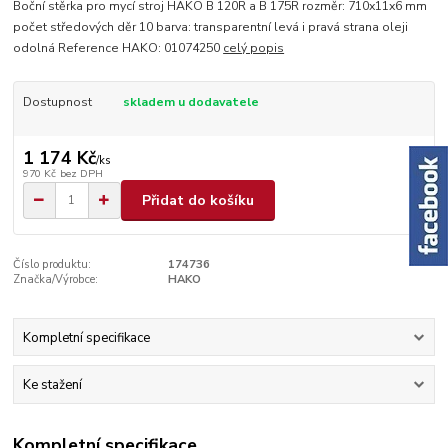
Boční stěrka pro mycí stroj HAKO B 120R a B 175R rozměr: 710x11x6 mm
počet středových děr 10 barva: transparentní levá i pravá strana oleji
odolná Reference HAKO: 01074250
celý popis
Dostupnost
skladem u dodavatele
1 174 Kč
/
ks
970 Kč
bez DPH
Přidat do košíku
Číslo produktu:
174736
Značka/Výrobce:
HAKO
Kompletní specifikace
Ke stažení
Kompletní specifikace