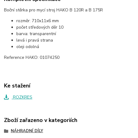
Boční stěrka pro mycí stroj HAKO B 120R a B 175R
rozměr: 710x11x6 mm
počet středových děr 10
barva: transparentní
levá i pravá strana
oleji odolná
Reference HAKO: 01074250
Ke stažení
ROZKRES
Zboží zařazeno v kategoriích
NÁHRADNÍ DÍLY